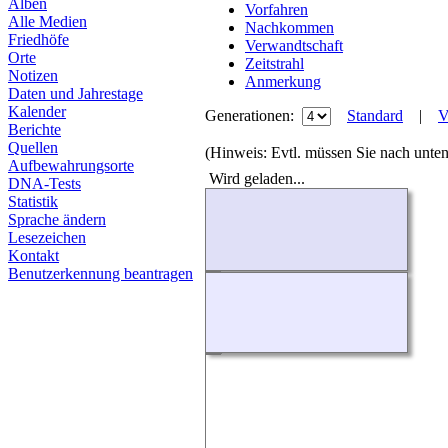
Alben
Vorfahren
Alle Medien
Nachkommen
Friedhöfe
Verwandtschaft
Orte
Zeitstrahl
Notizen
Anmerkung
Daten und Jahrestage
Kalender
Generationen:
Standard
|
V
Berichte
Quellen
(Hinweis: Evtl. müssen Sie nach unten
Aufbewahrungsorte
Wird geladen...
DNA-Tests
Statistik
Sprache ändern
Lesezeichen
Kontakt
Benutzerkennung beantragen