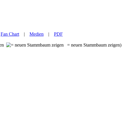
|
Fan Chart
|
Medien
|
PDF
ben
= neuen Stammbaum zeigen)