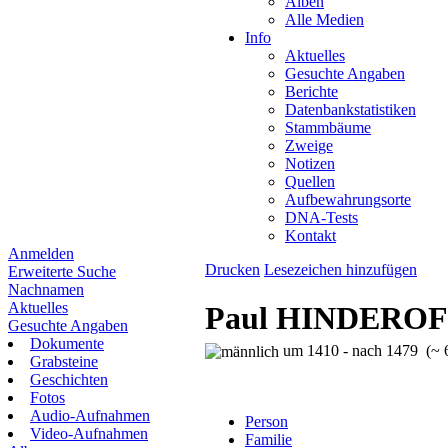
Alben
Alle Medien
Info
Aktuelles
Gesuchte Angaben
Berichte
Datenbankstatistiken
Stammbäume
Zweige
Notizen
Quellen
Aufbewahrungsorte
DNA-Tests
Kontakt
Anmelden
Drucken
Lesezeichen hinzufügen
Erweiterte Suche
Nachnamen
Aktuelles
Paul HINDERO
Gesuchte Angaben
Dokumente
um 1410 - nach 1479 (~ 6
Grabsteine
Geschichten
Fotos
Audio-Aufnahmen
Person
Video-Aufnahmen
Familie