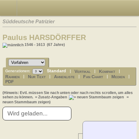
Süddeutsche Patrizier
Paulus HARSDÖRFFER
1546 - 1613 (67 Jahre)
Standard
Vertikal
Kompakt
Generationen:
|
|
|
Rahmen
Nur Text
Ahnenliste
Fan Chart
Medien
|
|
|
|
|
PDF
(Hinweis: Evtl. müssen Sie nach unten oder nach rechts scrollen, um alles
sehen zu können.
= Zusatz-Angaben
=
neuen Stammbaum zeigen)
Wird geladen...