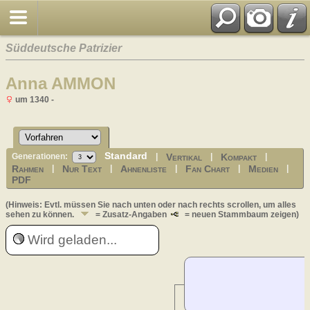
Süddeutsche Patrizier
Anna AMMON
um 1340 -
Standard
Vertikal
Kompakt
Generationen:
|
|
|
Rahmen
Nur Text
Ahnenliste
Fan Chart
Medien
|
|
|
|
|
PDF
(Hinweis: Evtl. müssen Sie nach unten oder nach rechts scrollen, um alles
sehen zu können.
= Zusatz-Angaben
= neuen Stammbaum zeigen)
Wird geladen...