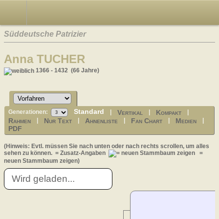
Süddeutsche Patrizier
Anna TUCHER
1366 - 1432 (66 Jahre)
Standard
Vertikal
Kompakt
Generationen:
|
|
|
Rahmen
Nur Text
Ahnenliste
Fan Chart
Medien
|
|
|
|
|
PDF
(Hinweis: Evtl. müssen Sie nach unten oder nach rechts scrollen, um alles
sehen zu können.
= Zusatz-Angaben
=
neuen Stammbaum zeigen)
Wird geladen...