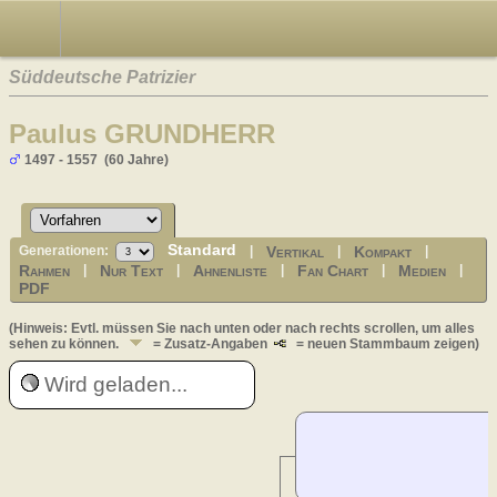
Süddeutsche Patrizier
Paulus GRUNDHERR
1497 - 1557 (60 Jahre)
Standard
Vertikal
Kompakt
Generationen:
|
|
|
Rahmen
Nur Text
Ahnenliste
Fan Chart
Medien
|
|
|
|
|
PDF
(Hinweis: Evtl. müssen Sie nach unten oder nach rechts scrollen, um alles
sehen zu können.
= Zusatz-Angaben
= neuen Stammbaum zeigen)
Wird geladen...