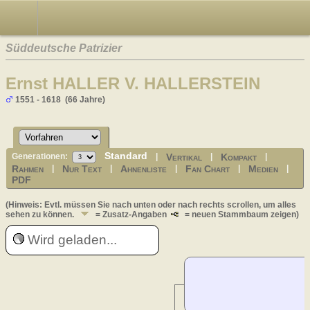
Süddeutsche Patrizier
Ernst HALLER V. HALLERSTEIN
1551 - 1618 (66 Jahre)
Standard
Vertikal
Kompakt
Generationen:
|
|
|
Rahmen
Nur Text
Ahnenliste
Fan Chart
Medien
|
|
|
|
|
PDF
(Hinweis: Evtl. müssen Sie nach unten oder nach rechts scrollen, um alles
sehen zu können.
= Zusatz-Angaben
= neuen Stammbaum zeigen)
Wird geladen...