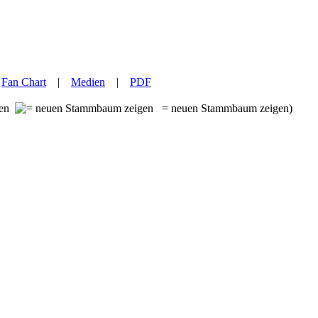
|
Fan Chart
|
Medien
|
PDF
ben
= neuen Stammbaum zeigen)