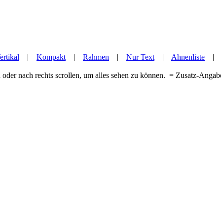
ertikal
|
Kompakt
|
Rahmen
|
Nur Text
|
Ahnenliste
 oder nach rechts scrollen, um alles sehen zu können.
= Zusatz-Anga