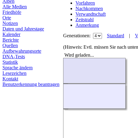
Alben
Vorfahren
Alle Medien
Nachkommen
Friedhöfe
Verwandtschaft
Orte
Zeitstrahl
Notizen
Anmerkung
Daten und Jahrestage
Kalender
Generationen:
Standard
|
V
Berichte
Quellen
(Hinweis: Evtl. müssen Sie nach unten
Aufbewahrungsorte
Wird geladen...
DNA-Tests
Statistik
Sprache ändern
Lesezeichen
Kontakt
Benutzerkennung beantragen