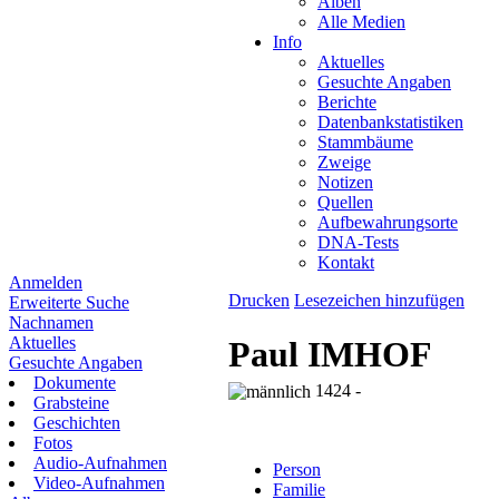
Alben
Alle Medien
Info
Aktuelles
Gesuchte Angaben
Berichte
Datenbankstatistiken
Stammbäume
Zweige
Notizen
Quellen
Aufbewahrungsorte
DNA-Tests
Kontakt
Anmelden
Drucken
Lesezeichen hinzufügen
Erweiterte Suche
Nachnamen
Aktuelles
Paul IMHOF
Gesuchte Angaben
Dokumente
1424 -
Grabsteine
Geschichten
Fotos
Audio-Aufnahmen
Person
Video-Aufnahmen
Familie