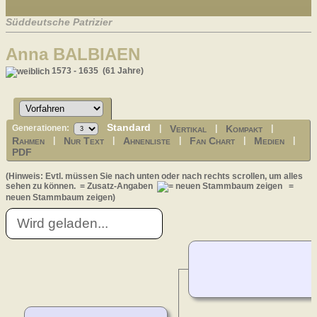
Süddeutsche Patrizier
Anna BALBIAEN
1573 - 1635 (61 Jahre)
Standard
Vertikal
Kompakt
Generationen:
|
|
|
Rahmen
Nur Text
Ahnenliste
Fan Chart
Medien
|
|
|
|
|
PDF
(Hinweis: Evtl. müssen Sie nach unten oder nach rechts scrollen, um alles
sehen zu können.
= Zusatz-Angaben
=
neuen Stammbaum zeigen)
Wird geladen...