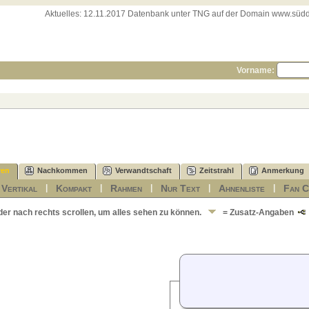
Aktuelles:
12.11.2017 Datenbank unter TNG auf der Domain www.süddeut
Vorname:
ren
Nachkommen
Verwandtschaft
Zeitstrahl
Anmerkung
Vertikal
Kompakt
Rahmen
Nur Text
Ahnenliste
Fan C
|
|
|
|
|
|
der nach rechts scrollen, um alles sehen zu können.
= Zusatz-Angaben