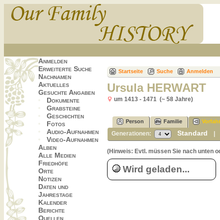
Anmelden
Erweiterte Suche
Startseite
Suche
Anmelden
Nachnamen
Aktuelles
Ursula HERWART
Gesuchte Angaben
um 1413 - 1471 (~ 58 Jahre)
Dokumente
Grabsteine
Geschichten
Person
Familie
Vorfah
Fotos
Audio-Aufnahmen
Standard
Generationen:
Video-Aufnahmen
Alben
(Hinweis: Evtl. müssen Sie nach unten o
Alle Medien
Friedhöfe
Wird geladen...
Orte
Notizen
Daten und
Jahrestage
Kalender
Berichte
Quellen