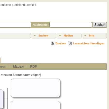
sche-patrizier.de erstellt
Nachname:
Suchen
Medien
Info
Drucken
Lesezeichen hinzufügen
hart
Medien
PDF
|
|
= neuen Stammbaum zeigen)