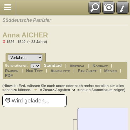
Süddeutsche Patrizier
Anna AICHER
1526 - 1549 (~ 23 Jahre)
Standard
Vertikal
Kompakt
Generationen:
|
|
|
Rahmen
Nur Text
Ahnenliste
Fan Chart
Medien
|
|
|
|
|
PDF
(Hinweis: Evtl. müssen Sie nach unten oder nach rechts scrollen, um alles
sehen zu können.
= Zusatz-Angaben
= neuen Stammbaum zeigen)
Wird geladen...