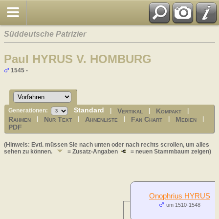
Süddeutsche Patrizier
Paul HYRUS V. HOMBURG
1545 -
Standard
Vertikal
Kompakt
Generationen:
|
|
|
Rahmen
Nur Text
Ahnenliste
Fan Chart
Medien
|
|
|
|
|
PDF
(Hinweis: Evtl. müssen Sie nach unten oder nach rechts scrollen, um alles
sehen zu können.
= Zusatz-Angaben
= neuen Stammbaum zeigen)
Onophrius HYRUS
um 1510-1548