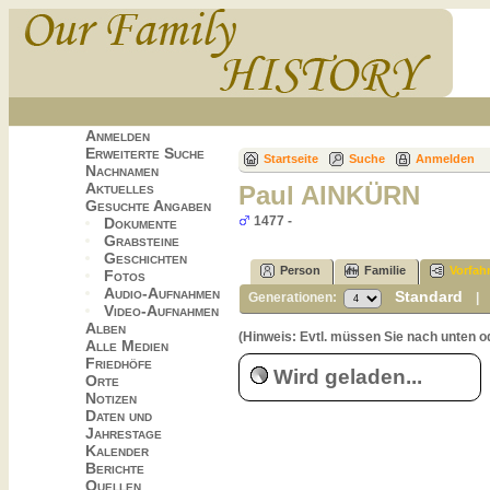
Anmelden
Erweiterte Suche
Startseite
Suche
Anmelden
Nachnamen
Aktuelles
Paul AINKÜRN
Gesuchte Angaben
1477 -
Dokumente
Grabsteine
Geschichten
Person
Familie
Vorfah
Fotos
Audio-Aufnahmen
Standard
Generationen:
Video-Aufnahmen
Alben
(Hinweis: Evtl. müssen Sie nach unten o
Alle Medien
Friedhöfe
Wird geladen...
Orte
Notizen
Daten und
Jahrestage
Kalender
Berichte
Quellen