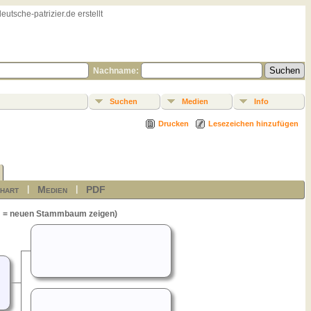
sche-patrizier.de erstellt
Nachname:
Suchen
Medien
Info
Drucken
Lesezeichen hinzufügen
hart
Medien
PDF
|
|
= neuen Stammbaum zeigen)