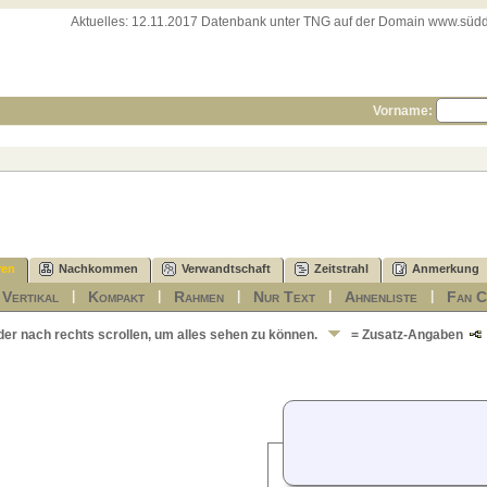
Aktuelles:
12.11.2017 Datenbank unter TNG auf der Domain www.süddeut
Vorname:
ren
Nachkommen
Verwandtschaft
Zeitstrahl
Anmerkung
Vertikal
Kompakt
Rahmen
Nur Text
Ahnenliste
Fan C
|
|
|
|
|
|
der nach rechts scrollen, um alles sehen zu können.
= Zusatz-Angaben