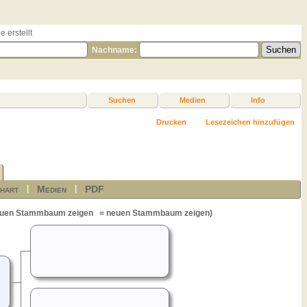
 erstellt
Nachname:
Suchen
Medien
Info
Drucken
Lesezeichen hinzufügen
hart
Medien
PDF
|
|
= neuen Stammbaum zeigen)