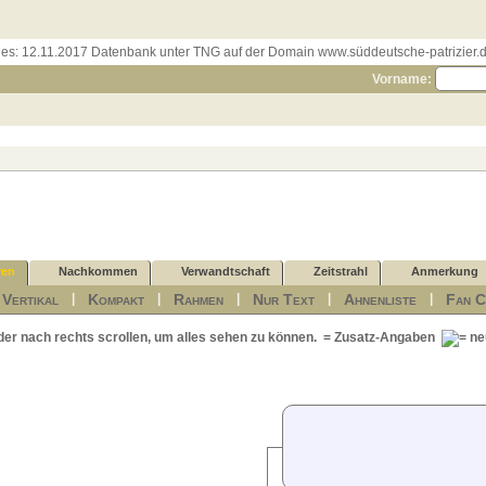
les:
12.11.2017 Datenbank unter TNG auf der Domain www.süddeutsche-patrizier.de
Vorname:
ren
Nachkommen
Verwandtschaft
Zeitstrahl
Anmerkung
Vertikal
Kompakt
Rahmen
Nur Text
Ahnenliste
Fan C
|
|
|
|
|
|
der nach rechts scrollen, um alles sehen zu können.
= Zusatz-Angaben