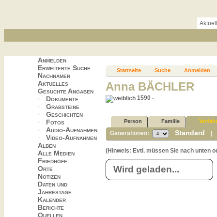
Aktuel
Anmelden
Erweiterte Suche
Startseite
Suche
Anmelden
Nachnamen
Aktuelles
Anna BÄCHLER
Gesuchte Angaben
1590 -
Dokumente
Grabsteine
Geschichten
Fotos
Person
Familie
Vorfah
Audio-Aufnahmen
Standard
Generationen:
Video-Aufnahmen
Alben
(Hinweis: Evtl. müssen Sie nach unten o
Alle Medien
Friedhöfe
Wird geladen...
Orte
Notizen
Daten und
Jahrestage
Kalender
Berichte
Quellen