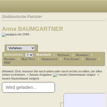
Süddeutsche Patrizier
Anna BAUMGARTNER
um 1500 -
Standard
Vertikal
Kompakt
Generationen:
|
|
|
Rahmen
Nur Text
Ahnenliste
Fan Chart
Medien
|
|
|
|
|
PDF
(Hinweis: Evtl. müssen Sie nach unten oder nach rechts scrollen, um alles
sehen zu können.
= Zusatz-Angaben
=
neuen Stammbaum zeigen)
Wird geladen...