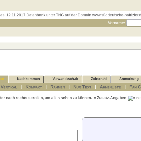
les:
12.11.2017 Datenbank unter TNG auf der Domain www.süddeutsche-patrizier.de
Vorname:
ren
Nachkommen
Verwandtschaft
Zeitstrahl
Anmerkung
Vertikal
Kompakt
Rahmen
Nur Text
Ahnenliste
Fan C
|
|
|
|
|
|
der nach rechts scrollen, um alles sehen zu können.
= Zusatz-Angaben