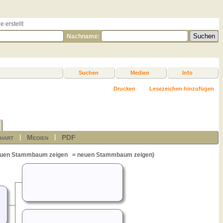
 erstellt
Nachname:
Suchen
Medien
Info
Drucken
Lesezeichen hinzufügen
hart
Medien
PDF
|
|
= neuen Stammbaum zeigen)