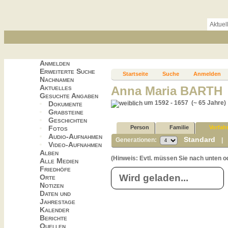
Aktuel
Anmelden
Erweiterte Suche
Startseite
Suche
Anmelden
Nachnamen
Aktuelles
Anna Maria BARTH
Gesuchte Angaben
um 1592 - 1657 (~ 65 Jahre)
Dokumente
Grabsteine
Geschichten
Fotos
Person
Familie
Vorfah
Audio-Aufnahmen
Standard
Generationen:
Video-Aufnahmen
Alben
(Hinweis: Evtl. müssen Sie nach unten o
Alle Medien
Friedhöfe
Wird geladen...
Orte
Notizen
Daten und
Jahrestage
Kalender
Berichte
Quellen