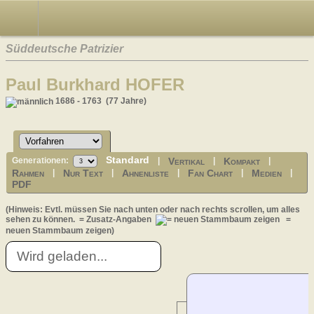
Süddeutsche Patrizier
Paul Burkhard HOFER
1686 - 1763 (77 Jahre)
Standard
Vertikal
Kompakt
Generationen:
|
|
|
Rahmen
Nur Text
Ahnenliste
Fan Chart
Medien
|
|
|
|
|
PDF
(Hinweis: Evtl. müssen Sie nach unten oder nach rechts scrollen, um alles
sehen zu können.
= Zusatz-Angaben
=
neuen Stammbaum zeigen)
Wird geladen...