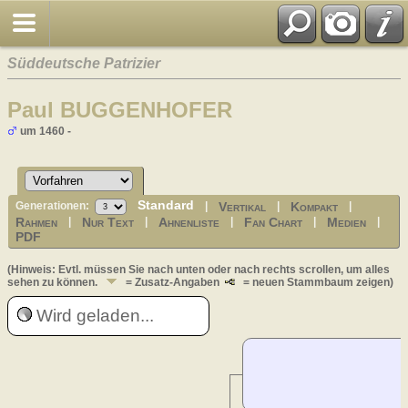
Süddeutsche Patrizier
Paul BUGGENHOFER
um 1460 -
Standard
Vertikal
Kompakt
Generationen:
|
|
|
Rahmen
Nur Text
Ahnenliste
Fan Chart
Medien
|
|
|
|
|
PDF
(Hinweis: Evtl. müssen Sie nach unten oder nach rechts scrollen, um alles
sehen zu können.
= Zusatz-Angaben
= neuen Stammbaum zeigen)
Wird geladen...