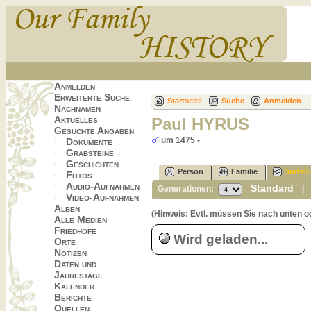
Anmelden
Erweiterte Suche
Startseite
Suche
Anmelden
Nachnamen
Aktuelles
Paul HYRUS
Gesuchte Angaben
um 1475 -
Dokumente
Grabsteine
Geschichten
Person
Familie
Vorfah
Fotos
Audio-Aufnahmen
Standard
Generationen:
Video-Aufnahmen
Alben
(Hinweis: Evtl. müssen Sie nach unten o
Alle Medien
Friedhöfe
Wird geladen...
Orte
Notizen
Daten und
Jahrestage
Kalender
Berichte
Quellen