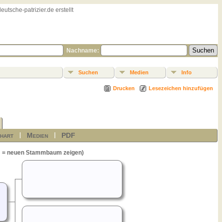
sche-patrizier.de erstellt
Nachname:
Suchen
Medien
Info
Drucken
Lesezeichen hinzufügen
hart
Medien
PDF
|
|
= neuen Stammbaum zeigen)