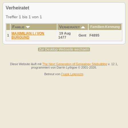
Verheiratet
Treffer 1 bis 1 von 1
Familie
Verheiratet
Familien-Kennung
MAXIMILIAN I. / VON
19 Aug
1
Gent
F4895
BURGUND
1477
Zur Desktop-Webseite wechseln
Diese Website läuft mit
The Next Generation of Genealogy Sitebuilding
v. 12.1,
programmiert von Darrin Lythgoe © 2001-2026.
Betreut von
Frank Leiprecht
.