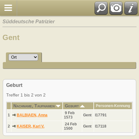
Süddeutsche Patrizier
Gent
Geburt
Treffer 1 bis 2 von 2
Nachname, Taufnamen
Geburt
Personen-Kennung
9 Feb
1
BALBIAEN, Anna
Gent
I17791
1573
24 Feb
2
KAISER, Karl V.
Gent
I17118
1500