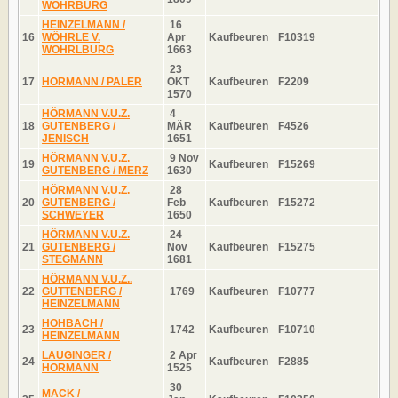
WÖHRBURG
HEINZELMANN /
16
16
WÖHRLE V.
Apr
Kaufbeuren
F10319
WÖHRLBURG
1663
23
17
HÖRMANN / PALER
OKT
Kaufbeuren
F2209
1570
HÖRMANN V.U.Z.
4
18
GUTENBERG /
MÄR
Kaufbeuren
F4526
JENISCH
1651
HÖRMANN V.U.Z.
9 Nov
19
Kaufbeuren
F15269
GUTENBERG / MERZ
1630
HÖRMANN V.U.Z.
28
20
GUTENBERG /
Feb
Kaufbeuren
F15272
SCHWEYER
1650
HÖRMANN V.U.Z.
24
21
GUTENBERG /
Nov
Kaufbeuren
F15275
STEGMANN
1681
HÖRMANN V.U.Z..
22
GUTTENBERG /
1769
Kaufbeuren
F10777
HEINZELMANN
HOHBACH /
23
1742
Kaufbeuren
F10710
HEINZELMANN
LAUGINGER /
2 Apr
24
Kaufbeuren
F2885
HÖRMANN
1525
30
MACK /