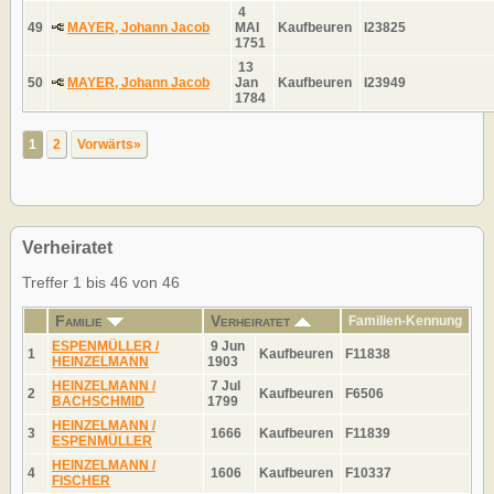
4
49
MAYER, Johann Jacob
MAI
Kaufbeuren
I23825
1751
13
50
MAYER, Johann Jacob
Jan
Kaufbeuren
I23949
1784
1
2
Vorwärts»
Verheiratet
Treffer 1 bis 46 von 46
Familie
Verheiratet
Familien-Kennung
ESPENMÜLLER /
9 Jun
1
Kaufbeuren
F11838
HEINZELMANN
1903
HEINZELMANN /
7 Jul
2
Kaufbeuren
F6506
BACHSCHMID
1799
HEINZELMANN /
3
1666
Kaufbeuren
F11839
ESPENMÜLLER
HEINZELMANN /
4
1606
Kaufbeuren
F10337
FISCHER