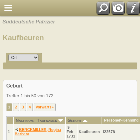
Süddeutsche Patrizier
Kaufbeuren
Geburt
Treffer 1 bis 50 von 172
1
2
3
4
Vorwärts»
Nachname, Taufnamen
Geburt
Personen-Kennung
9
BERCKMILLER, Regina
1
Feb
Kaufbeuren
I22578
Barbara
1731