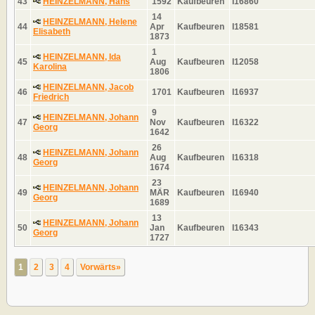
43
HEINZELMANN, Hans
1592
Kaufbeuren
I16860
14
HEINZELMANN, Helene
44
Apr
Kaufbeuren
I18581
Elisabeth
1873
1
HEINZELMANN, Ida
45
Aug
Kaufbeuren
I12058
Karolina
1806
HEINZELMANN, Jacob
46
1701
Kaufbeuren
I16937
Friedrich
9
HEINZELMANN, Johann
47
Nov
Kaufbeuren
I16322
Georg
1642
26
HEINZELMANN, Johann
48
Aug
Kaufbeuren
I16318
Georg
1674
23
HEINZELMANN, Johann
49
MÄR
Kaufbeuren
I16940
Georg
1689
13
HEINZELMANN, Johann
50
Jan
Kaufbeuren
I16343
Georg
1727
1
2
3
4
Vorwärts»