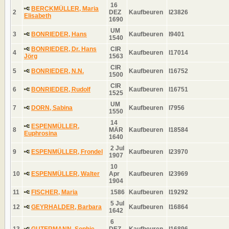
16
BERCKMÜLLER, Maria
2
DEZ
Kaufbeuren
I23826
Elisabeth
1690
UM
3
BONRIEDER, Hans
Kaufbeuren
I9401
1540
BONRIEDER, Dr. Hans
CIR
4
Kaufbeuren
I17014
Jörg
1563
CIR
5
BONRIEDER, N.N.
Kaufbeuren
I16752
1500
CIR
6
BONRIEDER, Rudolf
Kaufbeuren
I16751
1525
UM
7
DORN, Sabina
Kaufbeuren
I7956
1550
14
ESPENMÜLLER,
8
MÄR
Kaufbeuren
I18584
Euphrosina
1640
2 Jul
9
ESPENMÜLLER, Frondel
Kaufbeuren
I23970
1907
10
10
ESPENMÜLLER, Walter
Apr
Kaufbeuren
I23969
1904
11
FISCHER, Maria
1586
Kaufbeuren
I19292
5 Jul
12
GEYRHALDER, Barbara
Kaufbeuren
I16864
1642
6
13
GUTERMANN, Sophie
DEZ
Kaufbeuren
I16896