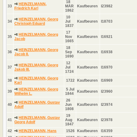
18
HEINZELMANN,
33
MÄR
Kaufbeuren
I23982
Friedrich Karl
1862
10
HEINZELMANN, Georg
34
Jul
Kaufbeuren
I18703
Christoph Eduard
1837
17
HEINZELMANN, Georg
35
Nov
Kaufbeuren
I16921
Jacob
1665
18
HEINZELMANN, Georg
36
Sep
Kaufbeuren
I16938
Jacob II.
1690
12
HEINZELMANN, Georg
37
Jul
Kaufbeuren
I16970
Jakob III.
1724
HEINZELMANN, Georg
38
1722
Kaufbeuren
I16969
Karl
HEINZELMANN, Georg
5 Jul
39
Kaufbeuren
I23960
Wilhelm L.
1844
26
HEINZELMANN, Gustav
40
Jun
Kaufbeuren
I23974
Adolf
1808
19
HEINZELMANN, Gustav
41
Aug
Kaufbeuren
I23978
Georg Adolf
1847
42
HEINZELMANN, Hans
1526
Kaufbeuren
I16359