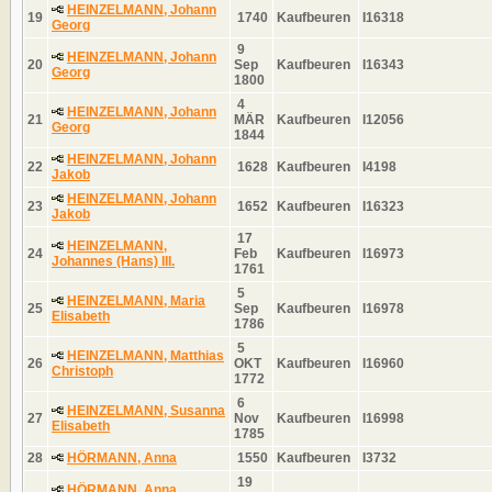
HEINZELMANN, Johann
19
1740
Kaufbeuren
I16318
Georg
9
HEINZELMANN, Johann
20
Sep
Kaufbeuren
I16343
Georg
1800
4
HEINZELMANN, Johann
21
MÄR
Kaufbeuren
I12056
Georg
1844
HEINZELMANN, Johann
22
1628
Kaufbeuren
I4198
Jakob
HEINZELMANN, Johann
23
1652
Kaufbeuren
I16323
Jakob
17
HEINZELMANN,
24
Feb
Kaufbeuren
I16973
Johannes (Hans) III.
1761
5
HEINZELMANN, Maria
25
Sep
Kaufbeuren
I16978
Elisabeth
1786
5
HEINZELMANN, Matthias
26
OKT
Kaufbeuren
I16960
Christoph
1772
6
HEINZELMANN, Susanna
27
Nov
Kaufbeuren
I16998
Elisabeth
1785
28
HÖRMANN, Anna
1550
Kaufbeuren
I3732
19
HÖRMANN, Anna