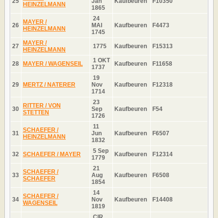
25
Jan
Kaufbeuren
F10350
HEINZELMANN
1865
24
MAYER /
26
MAI
Kaufbeuren
F4473
HEINZELMANN
1745
MAYER /
27
1775
Kaufbeuren
F15313
HEINZELMANN
1 OKT
28
MAYER / WAGENSEIL
Kaufbeuren
F11658
1737
19
29
MERTZ / NATERER
Nov
Kaufbeuren
F12318
1714
23
RITTER / VON
30
Sep
Kaufbeuren
F54
STETTEN
1726
11
SCHAEFER /
31
Jun
Kaufbeuren
F6507
HEINZELMANN
1832
5 Sep
32
SCHAEFER / MAYER
Kaufbeuren
F12314
1779
21
SCHAEFER /
33
Aug
Kaufbeuren
F6508
SCHAEFER
1854
14
SCHAEFER /
34
Nov
Kaufbeuren
F14408
WAGENSEIL
1819
CIR