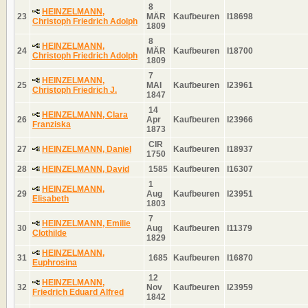
8
HEINZELMANN,
23
MÄR
Kaufbeuren
I18698
Christoph Friedrich Adolph
1809
8
HEINZELMANN,
24
MÄR
Kaufbeuren
I18700
Christoph Friedrich Adolph
1809
7
HEINZELMANN,
25
MAI
Kaufbeuren
I23961
Christoph Friedrich J.
1847
14
HEINZELMANN, Clara
26
Apr
Kaufbeuren
I23966
Franziska
1873
CIR
27
HEINZELMANN, Daniel
Kaufbeuren
I18937
1750
28
HEINZELMANN, David
1585
Kaufbeuren
I16307
1
HEINZELMANN,
29
Aug
Kaufbeuren
I23951
Elisabeth
1803
7
HEINZELMANN, Emilie
30
Aug
Kaufbeuren
I11379
Clothilde
1829
HEINZELMANN,
31
1685
Kaufbeuren
I16870
Euphrosina
12
HEINZELMANN,
32
Nov
Kaufbeuren
I23959
Friedrich Eduard Alfred
1842