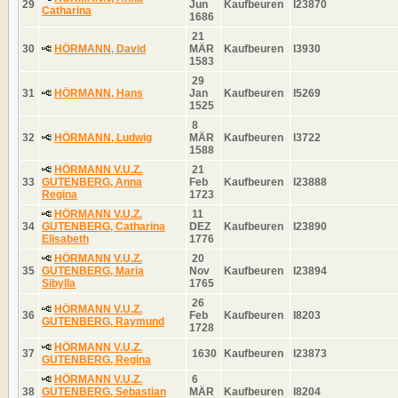
29
Jun
Kaufbeuren
I23870
Catharina
1686
21
30
HÖRMANN, David
MÄR
Kaufbeuren
I3930
1583
29
31
HÖRMANN, Hans
Jan
Kaufbeuren
I5269
1525
8
32
HÖRMANN, Ludwig
MÄR
Kaufbeuren
I3722
1588
HÖRMANN V.U.Z.
21
33
GUTENBERG, Anna
Feb
Kaufbeuren
I23888
Regina
1723
HÖRMANN V.U.Z.
11
34
GUTENBERG, Catharina
DEZ
Kaufbeuren
I23890
Elisabeth
1776
HÖRMANN V.U.Z.
20
35
GUTENBERG, Maria
Nov
Kaufbeuren
I23894
Sibylla
1765
26
HÖRMANN V.U.Z.
36
Feb
Kaufbeuren
I8203
GUTENBERG, Raymund
1728
HÖRMANN V.U.Z.
37
1630
Kaufbeuren
I23873
GUTENBERG, Regina
HÖRMANN V.U.Z.
6
38
GUTENBERG, Sebastian
MÄR
Kaufbeuren
I8204