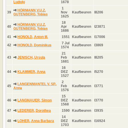
Ludwig
1678
1
HÖRMANN V.U.Z.
39
Nov
Kaufbeuren
I8206
GUTENBERG, Tobias
1625
18
HÖRMANN V.U.Z.
40
Apr
Kaufbeuren
I23871
GUTENBERG, Tobias
1686
41
HONOLD, Anton III.
1551
Kaufbeuren
I17006
7 Jul
42
HONOLD, Dominikus
Kaufbeuren
I3869
1574
21
43
JENISCH, Ursula
Feb
Kaufbeuren
I8205
1681
16
44
KLAMMER, Anna
DEZ
Kaufbeuren
I5270
1527
2
LANGENMANTEL V. SP.,
45
Feb
Kaufbeuren
I3771
Anna
1576
15
46
LANGNAUER, Simon
DEZ
Kaufbeuren
I3770
1568
47
LEDERER, Dorothea
1590
Kaufbeuren
I3935
14
48
LOHER, Anna Barbara
DEZ
Kaufbeuren
I16924
1703