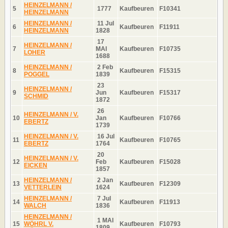
HEINZELMANN /
5
1777
Kaufbeuren
F10341
HEINZELMANN
HEINZELMANN /
11 Jul
6
Kaufbeuren
F11911
HEINZELMANN
1828
17
HEINZELMANN /
7
MAI
Kaufbeuren
F10735
LOHER
1688
HEINZELMANN /
2 Feb
8
Kaufbeuren
F15315
POGGEL
1839
23
HEINZELMANN /
9
Jun
Kaufbeuren
F15317
SCHMID
1872
26
HEINZELMANN / V.
10
Jan
Kaufbeuren
F10766
EBERTZ
1739
HEINZELMANN / V.
16 Jul
11
Kaufbeuren
F10765
EBERTZ
1764
20
HEINZELMANN / V.
12
Feb
Kaufbeuren
F15028
EICKEN
1857
HEINZELMANN /
2 Jan
13
Kaufbeuren
F12309
VETTERLEIN
1624
HEINZELMANN /
7 Jul
14
Kaufbeuren
F11913
WALCH
1836
HEINZELMANN /
1 MAI
15
WÖHRL V.
Kaufbeuren
F10793
1809