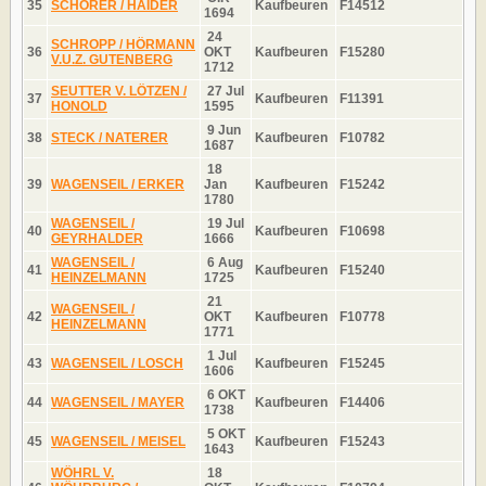
35
SCHORER / HAIDER
Kaufbeuren
F14512
1694
24
SCHROPP / HÖRMANN
36
OKT
Kaufbeuren
F15280
V.U.Z. GUTENBERG
1712
SEUTTER V. LÖTZEN /
27 Jul
37
Kaufbeuren
F11391
HONOLD
1595
9 Jun
38
STECK / NATERER
Kaufbeuren
F10782
1687
18
39
WAGENSEIL / ERKER
Jan
Kaufbeuren
F15242
1780
WAGENSEIL /
19 Jul
40
Kaufbeuren
F10698
GEYRHALDER
1666
WAGENSEIL /
6 Aug
41
Kaufbeuren
F15240
HEINZELMANN
1725
21
WAGENSEIL /
42
OKT
Kaufbeuren
F10778
HEINZELMANN
1771
1 Jul
43
WAGENSEIL / LOSCH
Kaufbeuren
F15245
1606
6 OKT
44
WAGENSEIL / MAYER
Kaufbeuren
F14406
1738
5 OKT
45
WAGENSEIL / MEISEL
Kaufbeuren
F15243
1643
WÖHRL V.
18