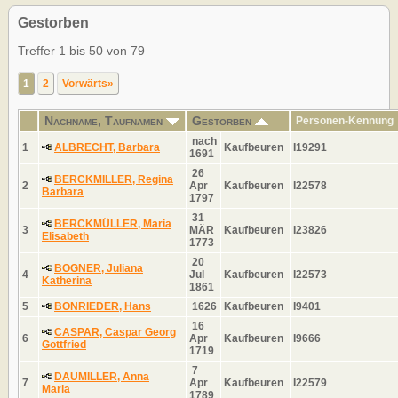
Gestorben
Treffer 1 bis 50 von 79
1
2
Vorwärts»
Nachname, Taufnamen
Gestorben
Personen-Kennung
nach
1
ALBRECHT, Barbara
Kaufbeuren
I19291
1691
26
BERCKMILLER, Regina
2
Apr
Kaufbeuren
I22578
Barbara
1797
31
BERCKMÜLLER, Maria
3
MÄR
Kaufbeuren
I23826
Elisabeth
1773
20
BOGNER, Juliana
4
Jul
Kaufbeuren
I22573
Katherina
1861
5
BONRIEDER, Hans
1626
Kaufbeuren
I9401
16
CASPAR, Caspar Georg
6
Apr
Kaufbeuren
I9666
Gottfried
1719
7
DAUMILLER, Anna
7
Apr
Kaufbeuren
I22579
Maria
1789