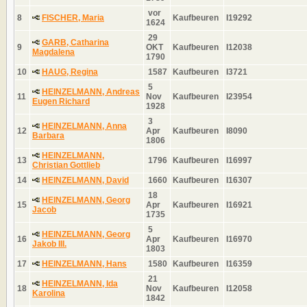
vor
8
FISCHER, Maria
Kaufbeuren
I19292
1624
29
GARB, Catharina
9
OKT
Kaufbeuren
I12038
Magdalena
1790
10
HAUG, Regina
1587
Kaufbeuren
I3721
5
HEINZELMANN, Andreas
11
Nov
Kaufbeuren
I23954
Eugen Richard
1928
3
HEINZELMANN, Anna
12
Apr
Kaufbeuren
I8090
Barbara
1806
HEINZELMANN,
13
1796
Kaufbeuren
I16997
Christian Gottlieb
14
HEINZELMANN, David
1660
Kaufbeuren
I16307
18
HEINZELMANN, Georg
15
Apr
Kaufbeuren
I16921
Jacob
1735
5
HEINZELMANN, Georg
16
Apr
Kaufbeuren
I16970
Jakob III.
1803
17
HEINZELMANN, Hans
1580
Kaufbeuren
I16359
21
HEINZELMANN, Ida
18
Nov
Kaufbeuren
I12058
Karolina
1842