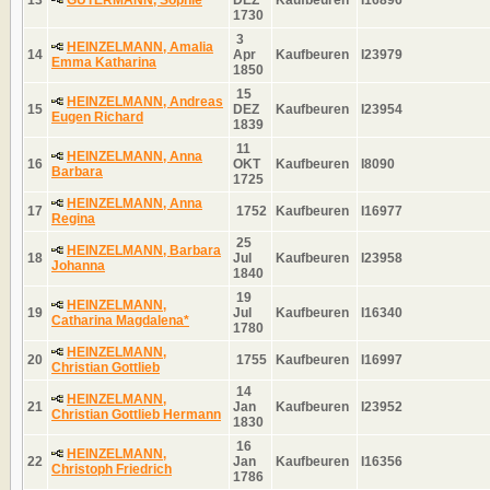
1730
3
HEINZELMANN, Amalia
14
Apr
Kaufbeuren
I23979
Emma Katharina
1850
15
HEINZELMANN, Andreas
15
DEZ
Kaufbeuren
I23954
Eugen Richard
1839
11
HEINZELMANN, Anna
16
OKT
Kaufbeuren
I8090
Barbara
1725
HEINZELMANN, Anna
17
1752
Kaufbeuren
I16977
Regina
25
HEINZELMANN, Barbara
18
Jul
Kaufbeuren
I23958
Johanna
1840
19
HEINZELMANN,
19
Jul
Kaufbeuren
I16340
Catharina Magdalena*
1780
HEINZELMANN,
20
1755
Kaufbeuren
I16997
Christian Gottlieb
14
HEINZELMANN,
21
Jan
Kaufbeuren
I23952
Christian Gottlieb Hermann
1830
16
HEINZELMANN,
22
Jan
Kaufbeuren
I16356
Christoph Friedrich
1786