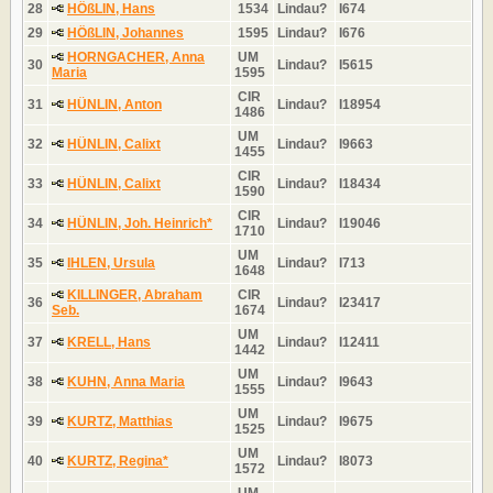
28
HÖßLIN, Hans
1534
Lindau?
I674
29
HÖßLIN, Johannes
1595
Lindau?
I676
HORNGACHER, Anna
UM
30
Lindau?
I5615
Maria
1595
CIR
31
HÜNLIN, Anton
Lindau?
I18954
1486
UM
32
HÜNLIN, Calixt
Lindau?
I9663
1455
CIR
33
HÜNLIN, Calixt
Lindau?
I18434
1590
CIR
34
HÜNLIN, Joh. Heinrich*
Lindau?
I19046
1710
UM
35
IHLEN, Ursula
Lindau?
I713
1648
KILLINGER, Abraham
CIR
36
Lindau?
I23417
Seb.
1674
UM
37
KRELL, Hans
Lindau?
I12411
1442
UM
38
KUHN, Anna Maria
Lindau?
I9643
1555
UM
39
KURTZ, Matthias
Lindau?
I9675
1525
UM
40
KURTZ, Regina*
Lindau?
I8073
1572
UM