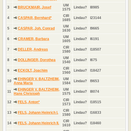
UM
3
BRUCKMAIR, Josef
Lindau?
I8985
1575
CIR
4
CASPAR, Bernhard*
Lindau?
I23144
1685
UM
5
CASPAR, Joh. Conrad
Lindau?
I9665
1630
UM
6
CRAMER, Barbara
Lindau?
I6191
1605
CIR
7
DELLER, Andreas
Lindau?
I18507
1580
UM
8
DOLLINGER, Dorothea
Lindau?
I675
1540
CIR
9
ECKOLT, Joachim
Lindau?
I18427
1560
EHINGER V. BALTZHEIM,
UM
10
Lindau?
I9653
Anna Maria
1584
EHINGER V. BALTZHEIM,
UM
11
Lindau?
I8074
Hans Christoph
1575
CIR
12
FELS, Anton*
Lindau?
I18515
1573
CIR
13
FELS, Johann Heinrich I.
Lindau?
I16833
1580
CIR
14
FELS, Johann Heinrich II.
Lindau?
I18460
1610