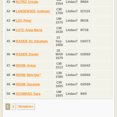
41
KUTRZ, Ursula
Lindau?
I9684
1554
CIR
42
LANGENSEE, Andreas
Lindau?
I23110
1700
UM
43
LOY, Peter
Lindau?
I9036
1575
CIR
44
LUTZ, Anna Maria
Lindau?
I9728
1630
15
45
RADER, Dr. Abraham
Sep
Lindau?
I18473
1666
19
46
RADER, Daniel
MÄR
Lindau?
I19069
1679
CIR
47
REHM, Anton
Lindau?
I18442
1513
CIR
48
REHM, Melchior*
Lindau?
I18560
1580
CIR
49
REHM, Susanne
Lindau?
I18569
1605
UM
50
SCHWARZ, Sara
Lindau?
I669
1605
1
2
Vorwärts»