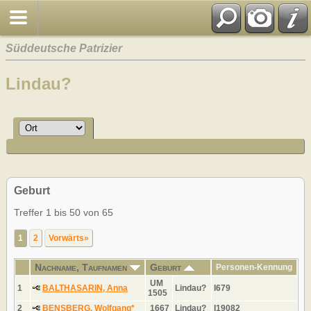
Süddeutsche Patrizier
Lindau?
Geburt
Treffer 1 bis 50 von 65
1
2
Vorwärts»
Nachname, Taufnamen
Geburt
Personen-Kennung
UM
1
BALTHASARIN, Anna
Lindau?
I679
1505
2
BENSBERG, Wolfgang*
1667
Lindau?
I19082