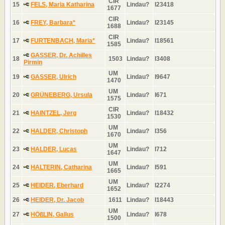
CIR
15
FELS, Maria Katharina
Lindau?
I23418
1677
CIR
16
FREY, Barbara*
Lindau?
I23145
1688
CIR
17
FURTENBACH, Maria*
Lindau?
I18561
1585
GASSER, Dr. Achilles
18
1503
Lindau?
I3408
Pirmin
UM
19
GASSER, Ulrich
Lindau?
I9647
1470
UM
20
GRÜNEBERG, Ursula
Lindau?
I671
1575
CIR
21
HAINTZEL, Jerg
Lindau?
I18432
1530
UM
22
HALDER, Christoph
Lindau?
I356
1670
UM
23
HALDER, Lucas
Lindau?
I712
1647
UM
24
HALTERIN, Catharina
Lindau?
I591
1665
UM
25
HEIDER, Eberhard
Lindau?
I2274
1652
26
HEIDER, Dr. Jacob
1611
Lindau?
I18443
UM
27
HÖßLIN, Gallus
Lindau?
I678
1500