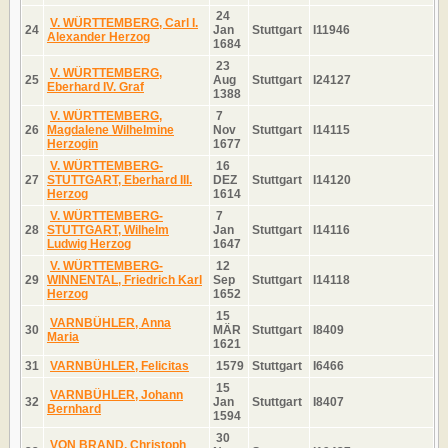
24
V. WÜRTTEMBERG, Carl I.
24
Jan
Stuttgart
I11946
Alexander Herzog
1684
23
V. WÜRTTEMBERG,
25
Aug
Stuttgart
I24127
Eberhard IV. Graf
1388
V. WÜRTTEMBERG,
7
26
Magdalene Wilhelmine
Nov
Stuttgart
I14115
Herzogin
1677
V. WÜRTTEMBERG-
16
27
STUTTGART, Eberhard III.
DEZ
Stuttgart
I14120
Herzog
1614
V. WÜRTTEMBERG-
7
28
STUTTGART, Wilhelm
Jan
Stuttgart
I14116
Ludwig Herzog
1647
V. WÜRTTEMBERG-
12
29
WINNENTAL, Friedrich Karl
Sep
Stuttgart
I14118
Herzog
1652
15
VARNBÜHLER, Anna
30
MÄR
Stuttgart
I8409
Maria
1621
31
VARNBÜHLER, Felicitas
1579
Stuttgart
I6466
15
VARNBÜHLER, Johann
32
Jan
Stuttgart
I8407
Bernhard
1594
30
VON BRAND, Christoph