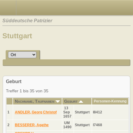
Süddeutsche Patrizier
Stuttgart
Geburt
Treffer 1 bis 35 von 35
Nachname, Taufnamen
Geburt
Personen-Kennung
13
1
ANDLER, Georg Christof
Sep
Stuttgart
I8412
1657
UM
2
BESSERER, Agathe
Stuttgart
I7468
1490