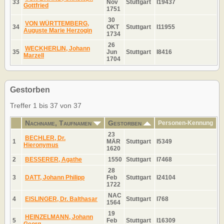
33
Nov
Stuttgart
I19437
Gottfried
1751
30
VON WÜRTTEMBERG,
34
OKT
Stuttgart
I11955
Auguste Marie Herzogin
1734
26
WECKHERLIN, Johann
35
Jun
Stuttgart
I8416
Marzell
1704
Gestorben
Treffer 1 bis 37 von 37
Nachname, Taufnamen
Gestorben
Personen-Kennung
23
BECHLER, Dr.
1
MÄR
Stuttgart
I5349
Hieronymus
1620
2
BESSERER, Agathe
1550
Stuttgart
I7468
28
3
DATT, Johann Philipp
Feb
Stuttgart
I24104
1722
NAC
4
EISLINGER, Dr. Balthasar
Stuttgart
I768
1564
19
HEINZELMANN, Johann
5
Feb
Stuttgart
I16309
Georg