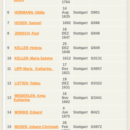
1764
14
6
HÖRMANN, Sibilla
Aug
Stuttgart
I3901
1635
7
HOSER, Samuel
1692
Stuttgart
I2086
18
8
JENISCH, Paul
DEZ
Stuttgart
I2848
1647
25
9
KELLER, Helena
DEZ
Stuttgart
I2849
1648
10
KELLER, Maria Salome
1612
Stuttgart
I10131
17
11
LIPP, Maria _Katharina_
Dez
Stuttgart
I19957
1821
19
12
LOTTER, Tobias
DEZ
Stuttgart
I10322
1631
16
MEIDERLEN, Anna
13
Nov
Stuttgart
I23441
Katharina
1682
4
14
MÖRIKE, Eduard
Jun
Stuttgart
I8421
1875
26
15
MOSER, Johann Christoph
Feb
Stuttgart
I10872