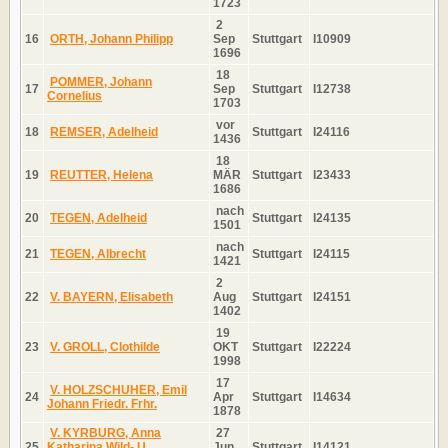
1723
2
16
ORTH, Johann Philipp
Sep
Stuttgart
I10909
1696
18
POMMER, Johann
17
Sep
Stuttgart
I12738
Cornelius
1703
vor
18
REMSER, Adelheid
Stuttgart
I24116
1436
18
19
REUTTER, Helena
MÄR
Stuttgart
I23433
1686
nach
20
TEGEN, Adelheid
Stuttgart
I24135
1501
nach
21
TEGEN, Albrecht
Stuttgart
I24115
1421
2
22
V. BAYERN, Elisabeth
Aug
Stuttgart
I24151
1402
19
23
V. GROLL, Clothilde
OKT
Stuttgart
I22224
1998
17
V. HOLZSCHUHER, Emil
24
Apr
Stuttgart
I14634
Johann Friedr. Frhr.
1878
V. KYRBURG, Anna
27
25
Katharina Wild- U.
Jun
Stuttgart
I14121