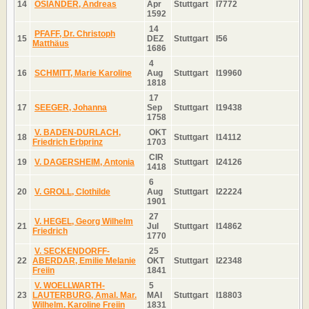
14
OSIANDER, Andreas
Apr
Stuttgart
I7772
1592
14
PFAFF, Dr. Christoph
15
DEZ
Stuttgart
I56
Matthäus
1686
4
16
SCHMITT, Marie Karoline
Aug
Stuttgart
I19960
1818
17
17
SEEGER, Johanna
Sep
Stuttgart
I19438
1758
V. BADEN-DURLACH,
OKT
18
Stuttgart
I14112
Friedrich Erbprinz
1703
CIR
19
V. DAGERSHEIM, Antonia
Stuttgart
I24126
1418
6
20
V. GROLL, Clothilde
Aug
Stuttgart
I22224
1901
27
V. HEGEL, Georg Wilhelm
21
Jul
Stuttgart
I14862
Friedrich
1770
V. SECKENDORFF-
25
22
ABERDAR, Emilie Melanie
OKT
Stuttgart
I22348
Freiin
1841
V. WOELLWARTH-
5
23
LAUTERBURG, Amal. Mar.
MAI
Stuttgart
I18803
Wilhelm. Karoline Freiin
1831