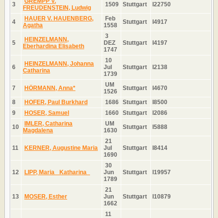
GREMPP V.
3
1509
Stuttgart
I22750
FREUDENSTEIN, Ludwig
HAUER V. HAUENBERG,
Feb
4
Stuttgart
I4917
Agatha
1558
3
HEINZELMANN,
5
DEZ
Stuttgart
I4197
Eberhardina Elisabeth
1747
10
HEINZELMANN, Johanna
6
Jul
Stuttgart
I2138
Catharina
1739
UM
7
HÖRMANN, Anna*
Stuttgart
I4670
1526
8
HOFER, Paul Burkhard
1686
Stuttgart
I8500
9
HOSER, Samuel
1660
Stuttgart
I2086
IMLER, Catharina
UM
10
Stuttgart
I5888
Magdalena
1630
21
11
KERNER, Augustine Maria
Jul
Stuttgart
I8414
1690
30
12
LIPP, Maria _Katharina_
Jun
Stuttgart
I19957
1789
21
13
MOSER, Esther
Jun
Stuttgart
I10879
1662
11