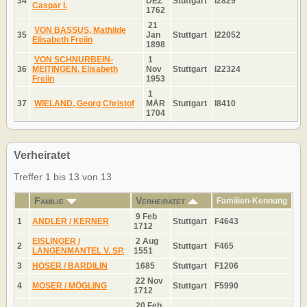
34
DEZ
Stuttgart
I2829
Caspar I.
1762
21
VON BASSUS, Mathilde
35
Jan
Stuttgart
I22052
Elisabeth Freiin
1898
VON SCHNURBEIN-
1
36
MEITINGEN, Elisabeth
Nov
Stuttgart
I22324
Freiin
1953
1
37
WIELAND, Georg Christof
MÄR
Stuttgart
I8410
1704
Verheiratet
Treffer 1 bis 13 von 13
Familie
Verheiratet
Familien-Kennung
9 Feb
1
ANDLER / KERNER
Stuttgart
F4643
1712
EISLINGER /
2 Aug
2
Stuttgart
F465
LANGENMANTEL V. SP.
1551
3
HOSER / BARDILIN
1685
Stuttgart
F1206
22 Nov
4
MOSER / MÖGLING
Stuttgart
F5990
1712
20 Feb