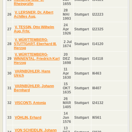
Rheingräfin
1655
28
V. LERSNER, Dr. Albert
26
MAI
Stuttgart
I22223
Achilles Aug.
1993
24
V. TESSIN, Otto Wilhelm
27
Apr
Stuttgart
I22325
Aug. Frhr.
1926
V. WÜRTTEMBERG-
2 Jul
28
STUTTGART, Eberhard III.
Stuttgart
I14120
1674
Herzog
V. WÜRTTEMBERG-
20
29
WINNENTAL, Friedrich Karl
DEZ
Stuttgart
I14118
Herzog
1698
11
VARNBÜHLER, Hans
30
Apr
Stuttgart
I6463
Ulrich
1630
15
VARNBÜHLER, Johann
31
OKT
Stuttgart
I8407
Bernhard
1635
26
32
VISCONTI, Antonia
MÄR
Stuttgart
I24132
1405
14
33
VÖHLIN, Erhard
Jan
Stuttgart
I6561
1576
13
VON SCHEIDLIN, Johann