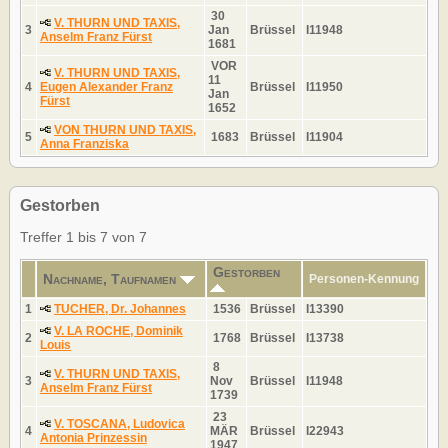
30
V. THURN UND TAXIS,
3
Jan
Brüssel
I11948
Anselm Franz Fürst
1681
VOR
V. THURN UND TAXIS,
11
4
Eugen Alexander Franz
Brüssel
I11950
Jan
Fürst
1652
VON THURN UND TAXIS,
5
1683
Brüssel
I11904
Anna Franziska
Gestorben
Treffer 1 bis 7 von 7
Gestorben
Nachname, Taufnamen
Personen-Kennung
1
TUCHER, Dr. Johannes
1536
Brüssel
I13390
V. LA ROCHE, Dominik
2
1768
Brüssel
I13738
Louis
8
V. THURN UND TAXIS,
3
Nov
Brüssel
I11948
Anselm Franz Fürst
1739
23
V. TOSCANA, Ludovica
4
MÄR
Brüssel
I22943
Antonia Prinzessin
1947