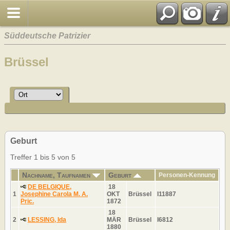
Süddeutsche Patrizier
Brüssel
Geburt
Treffer 1 bis 5 von 5
Nachname, Taufnamen
Geburt
Personen-Kennung
DE BELGIQUE,
18
1
Josephine Carola M. A.
OKT
Brüssel
I11887
Pric.
1872
18
2
LESSING, Ida
MÄR
Brüssel
I6812
1880