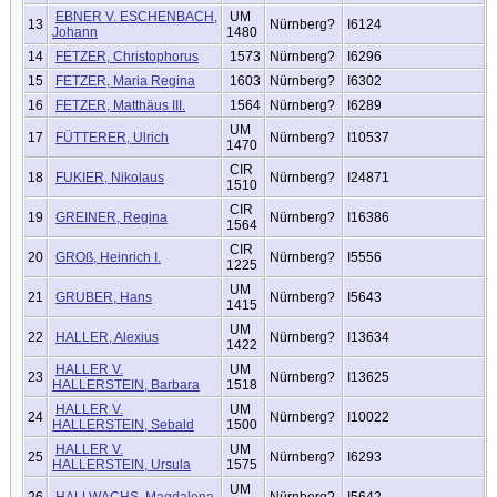
EBNER V. ESCHENBACH,
UM
13
Nürnberg?
I6124
Johann
1480
14
FETZER, Christophorus
1573
Nürnberg?
I6296
15
FETZER, Maria Regina
1603
Nürnberg?
I6302
16
FETZER, Matthäus III.
1564
Nürnberg?
I6289
UM
17
FÜTTERER, Ulrich
Nürnberg?
I10537
1470
CIR
18
FUKIER, Nikolaus
Nürnberg?
I24871
1510
CIR
19
GREINER, Regina
Nürnberg?
I16386
1564
CIR
20
GROß, Heinrich I.
Nürnberg?
I5556
1225
UM
21
GRUBER, Hans
Nürnberg?
I5643
1415
UM
22
HALLER, Alexius
Nürnberg?
I13634
1422
HALLER V.
UM
23
Nürnberg?
I13625
HALLERSTEIN, Barbara
1518
HALLER V.
UM
24
Nürnberg?
I10022
HALLERSTEIN, Sebald
1500
HALLER V.
UM
25
Nürnberg?
I6293
HALLERSTEIN, Ursula
1575
UM
26
HALLWACHS, Magdalena
Nürnberg?
I5642