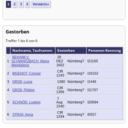
1
2
3
4
Vorwärts»
Gestorben
Treffer 1 bis 6 von 6
Nachname, Taufnamen
Gestorben
Personen-Kennung
BEHAIM V.
28
1
SCHWARZBACH, Maria
DEZ
Nürnberg?
I21165
Magdalena
1602
CIR
2
BIGENOT, Conrad
Nürnberg?
I16152
1245
3
GROß, Lucia
1380
Nürnberg?
I1446
CIR
4
GROß, Philipp
Nürnberg?
I11707
1356
1
5
SCHNÖD, Ludwig
Aug
Nürnberg?
I20694
1540
CIR
6
STRAß, Anna
Nürnberg?
I5557
1294