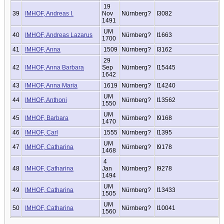
19
39
IMHOF, Andreas I.
Nov
Nürnberg?
I3082
1491
UM
40
IMHOF, Andreas Lazarus
Nürnberg?
I1663
1700
41
IMHOF, Anna
1509
Nürnberg?
I3162
29
42
IMHOF, Anna Barbara
Sep
Nürnberg?
I15445
1642
43
IMHOF, Anna Maria
1619
Nürnberg?
I14240
UM
44
IMHOF, Anthoni
Nürnberg?
I13562
1550
UM
45
IMHOF, Barbara
Nürnberg?
I9168
1470
46
IMHOF, Carl
1555
Nürnberg?
I1395
UM
47
IMHOF, Catharina
Nürnberg?
I9178
1468
4
48
IMHOF, Catharina
Jan
Nürnberg?
I9278
1494
UM
49
IMHOF, Catharina
Nürnberg?
I13433
1505
UM
50
IMHOF, Catharina
Nürnberg?
I10041
1560