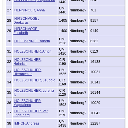
1440
UM
27
HENNINGER, Anna
Nürnberg?
I761
1440
HIRSCHVOGEL,
28
1405
Nürnberg?
I9157
Deokarus
HIRSCHVOGEL,
29
1400
Nürnberg?
I9149
Elisabeth
UM
30
HOFFMANN, Elisabeth
Nürnberg?
I6282
1528
UM
31
HOLZSCHUHER, Anton
Nürnberg?
I6113
1420
HOLZSCHUHER,
CIR
32
Nürnberg?
I16138
Heinrich
1190
HOLZSCHUHER,
UM
33
Nürnberg?
I10031
Hieronymus
1535
HOLZSCHUHER, Leupold
CIR
34
Nürnberg?
I16141
I.
1160
HOLZSCHUHER, Lorentz
CIR
35
Nürnberg?
I16144
II.
1120
HOLZSCHUHER,
UM
36
Nürnberg?
I10029
Magdalena
1593
HOLZSCHUHER, Veit
UM
37
Nürnberg?
I10042
Engelhard
1570
UM
38
IMHOF, Andreas
Nürnberg?
I12287
1438