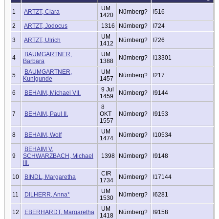
UM
1
ARTZT, Clara
Nürnberg?
I516
1420
2
ARTZT, Jodocus
1316
Nürnberg?
I724
UM
3
ARTZT, Ulrich
Nürnberg?
I726
1412
BAUMGARTNER,
UM
4
Nürnberg?
I13301
Barbara
1388
BAUMGARTNER,
UM
5
Nürnberg?
I217
Kunigunde
1457
9 Jul
6
BEHAIM, Michael VII.
Nürnberg?
I9144
1459
8
7
BEHAIM, Paul II.
OKT
Nürnberg?
I9153
1557
UM
8
BEHAIM, Wolf
Nürnberg?
I10534
1474
BEHAIM V.
9
SCHWARZBACH, Michael
1398
Nürnberg?
I9148
III.
CIR
10
BINDL, Margaretha
Nürnberg?
I17144
1734
UM
11
DILHERR, Anna*
Nürnberg?
I6281
1530
UM
12
EBERHARDT, Margaretha
Nürnberg?
I9158
1418