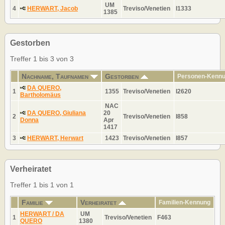
UM
4
HERWART, Jacob
Treviso/Venetien
I1333
1385
Gestorben
Treffer 1 bis 3 von 3
Nachname, Taufnamen
Gestorben
Personen-Kenn
DA QUERO,
1
1355
Treviso/Venetien
I2620
Bartholomäus
NAC
DA QUERO, Giuliana
20
2
Treviso/Venetien
I858
Donna
Apr
1417
3
HERWART, Herwart
1423
Treviso/Venetien
I857
Verheiratet
Treffer 1 bis 1 von 1
Familie
Verheiratet
Familien-Kennung
HERWART / DA
UM
1
Treviso/Venetien
F463
QUERO
1380