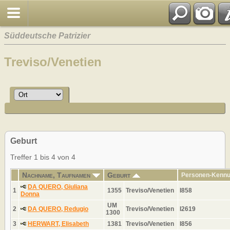
Süddeutsche Patrizier
Treviso/Venetien
Geburt
Treffer 1 bis 4 von 4
Nachname, Taufnamen
Geburt
Personen-Kenn
DA QUERO, Giuliana
1
1355
Treviso/Venetien
I858
Donna
UM
2
DA QUERO, Redugio
Treviso/Venetien
I2619
1300
3
HERWART, Elisabeth
1381
Treviso/Venetien
I856