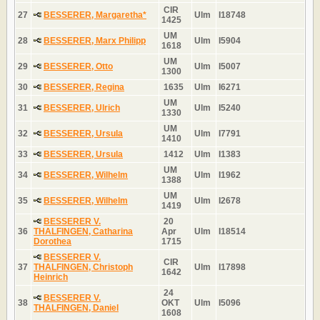
CIR
27
BESSERER, Margaretha*
Ulm
I18748
1425
UM
28
BESSERER, Marx Philipp
Ulm
I5904
1618
UM
29
BESSERER, Otto
Ulm
I5007
1300
30
BESSERER, Regina
1635
Ulm
I6271
UM
31
BESSERER, Ulrich
Ulm
I5240
1330
UM
32
BESSERER, Ursula
Ulm
I7791
1410
33
BESSERER, Ursula
1412
Ulm
I1383
UM
34
BESSERER, Wilhelm
Ulm
I1962
1388
UM
35
BESSERER, Wilhelm
Ulm
I2678
1419
BESSERER V.
20
36
THALFINGEN, Catharina
Apr
Ulm
I18514
Dorothea
1715
BESSERER V.
CIR
37
THALFINGEN, Christoph
Ulm
I17898
1642
Heinrich
24
BESSERER V.
38
OKT
Ulm
I5096
THALFINGEN, Daniel
1608