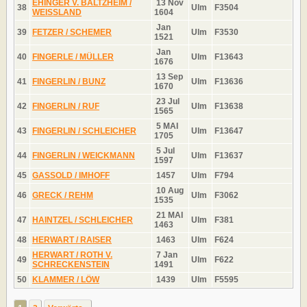
EHINGER V. BALTZHEIM /
13 Nov
38
Ulm
F3504
WEISSLAND
1604
Jan
39
FETZER / SCHEMER
Ulm
F3530
1521
Jan
40
FINGERLE / MÜLLER
Ulm
F13643
1676
13 Sep
41
FINGERLIN / BUNZ
Ulm
F13636
1670
23 Jul
42
FINGERLIN / RUF
Ulm
F13638
1565
5 MAI
43
FINGERLIN / SCHLEICHER
Ulm
F13647
1705
5 Jul
44
FINGERLIN / WEICKMANN
Ulm
F13637
1597
45
GASSOLD / IMHOFF
1457
Ulm
F794
10 Aug
46
GRECK / REHM
Ulm
F3062
1535
21 MAI
47
HAINTZEL / SCHLEICHER
Ulm
F381
1463
48
HERWART / RAISER
1463
Ulm
F624
HERWART / ROTH V.
7 Jan
49
Ulm
F622
SCHRECKENSTEIN
1491
50
KLAMMER / LÖW
1439
Ulm
F5595