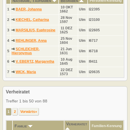
Nachname, Taufnamen
Begraben
Personen-Kennung
10 OKT
1
BAER, Johanna
Ulm
I22395
1662
28 Nov
2
KIECHEL, Catharina
Ulm
I23100
1597
11 DEZ
3
MARSILIUS, Euphrosine
Ulm
I22605
1625
25 Nov
4
REHLINGER, Anna
Ulm
I6717
1604
SCHLEICHER,
21 Jun
5
Ulm
I6718
Hieronymus
1631
10 Aug
6
V. EBERTZ, Margaretha
Ulm
I9411
1645
22 DEZ
7
WICK, Maria
Ulm
I20635
1573
Verheiratet
Treffer 1 bis 50 von 88
1
2
Vorwärts»
Verheiratet
Familie
Familien-Kennung