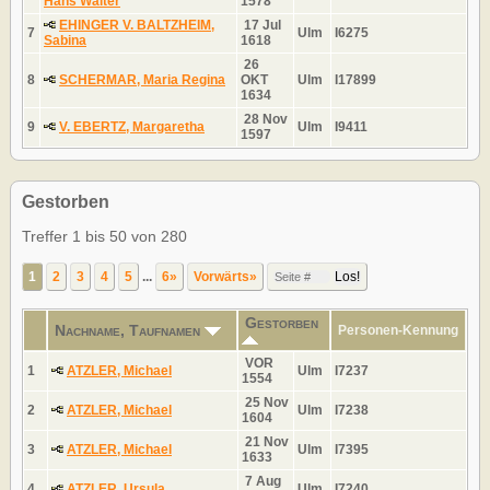
Hans Walter
1578
EHINGER V. BALTZHEIM,
17 Jul
7
Ulm
I6275
Sabina
1618
26
8
SCHERMAR, Maria Regina
OKT
Ulm
I17899
1634
28 Nov
9
V. EBERTZ, Margaretha
Ulm
I9411
1597
Gestorben
Treffer 1 bis 50 von 280
1
2
3
4
5
...
6»
Vorwärts»
Gestorben
Nachname, Taufnamen
Personen-Kennung
VOR
1
ATZLER, Michael
Ulm
I7237
1554
25 Nov
2
ATZLER, Michael
Ulm
I7238
1604
21 Nov
3
ATZLER, Michael
Ulm
I7395
1633
7 Aug
4
ATZLER, Ursula
Ulm
I7240