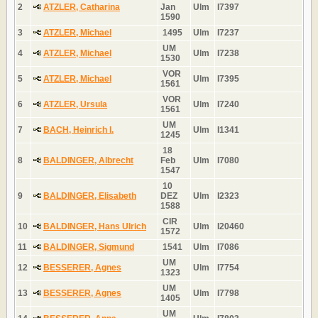
2
ATZLER, Catharina
Jan
Ulm
I7397
1590
3
ATZLER, Michael
1495
Ulm
I7237
UM
4
ATZLER, Michael
Ulm
I7238
1530
VOR
5
ATZLER, Michael
Ulm
I7395
1561
VOR
6
ATZLER, Ursula
Ulm
I7240
1561
UM
7
BACH, Heinrich I.
Ulm
I1341
1245
18
8
BALDINGER, Albrecht
Feb
Ulm
I7080
1547
10
9
BALDINGER, Elisabeth
DEZ
Ulm
I2323
1588
CIR
10
BALDINGER, Hans Ulrich
Ulm
I20460
1572
11
BALDINGER, Sigmund
1541
Ulm
I7086
UM
12
BESSERER, Agnes
Ulm
I7754
1323
UM
13
BESSERER, Agnes
Ulm
I7798
1405
UM