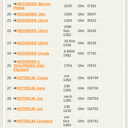
BESSERER, Marcus
19
1635
Ulm
I7181
Philipp
20
BESSERER, Otto
1365
Ulm
I5007
21
BESSERER, Ulrich
1264
Ulm
I5023
VOR
22
BESSERER, Ulrich
Sep
Ulm
I5240
1382
18 Nov
23
BESSERER, Ulrich
Ulm
I5236
1438
6 MÄR
24
BESSERER, Ursula
Ulm
I7791
1482
BESSERER V.
25
THALFINGEN, Eitel
1764
Ulm
I7833
Eberhard
vor
26
BITTERLIN, Cunrat
Ulm
I18749
1462
CIR
27
BITTERLIN, Hans
Ulm
I18756
1365
nach
28
BITTERLIN, Jos
Ulm
I18754
1385
CIR
29
BITTERLIN, Jos
Ulm
I18752
1430
vor
30
BITTERLIN, Leonhard
Dez
Ulm
I18741
1484