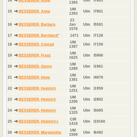
14
BESSERER, Anna
Ulm
I7803
1365
UM
15
BESSERER, Anna
Ulm
I7801
1393
23
16
BESSERER, Barbara
Jan
Ulm
I5591
1576
17
BESSERER, Bernhard*
1471
Ulm
I7128
UM
18
BESSERER, Conrad
Ulm
I7159
1387
UM
19
BESSERER, Franz
Ulm
I5906
1625
UM
20
BESSERER, Georg
Ulm
I1961
1280
UM
21
BESSERER, Hans
Ulm
I4979
1381
UM
22
BESSERER, Heinrich
Ulm
I1959
1251
UM
23
BESSERER, Heinrich
Ulm
I2802
1290
UM
24
BESSERER, Heinrich
Ulm
I5005
1325
CIR
25
BESSERER, Heinrich I.
Ulm
I19160
1418
UM
26
BESSERER, Margaretha
Ulm
I6492
1509