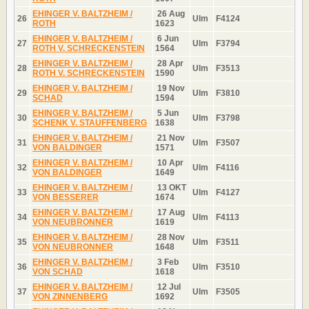
EHINGER V. BALTZHEIM /
26 Aug
26
Ulm
F4124
ROTH
1623
EHINGER V. BALTZHEIM /
6 Jun
27
Ulm
F3794
ROTH V. SCHRECKENSTEIN
1564
EHINGER V. BALTZHEIM /
28 Apr
28
Ulm
F3513
ROTH V. SCHRECKENSTEIN
1590
EHINGER V. BALTZHEIM /
19 Nov
29
Ulm
F3810
SCHAD
1594
EHINGER V. BALTZHEIM /
5 Jun
30
Ulm
F3798
SCHENK V. STAUFFENBERG
1638
EHINGER V. BALTZHEIM /
21 Nov
31
Ulm
F3507
VON BALDINGER
1571
EHINGER V. BALTZHEIM /
10 Apr
32
Ulm
F4116
VON BALDINGER
1649
EHINGER V. BALTZHEIM /
13 OKT
33
Ulm
F4127
VON BESSERER
1674
EHINGER V. BALTZHEIM /
17 Aug
34
Ulm
F4113
VON NEUBRONNER
1619
EHINGER V. BALTZHEIM /
28 Nov
35
Ulm
F3511
VON NEUBRONNER
1648
EHINGER V. BALTZHEIM /
3 Feb
36
Ulm
F3510
VON SCHAD
1618
EHINGER V. BALTZHEIM /
12 Jul
37
Ulm
F3505
VON ZINNENBERG
1692