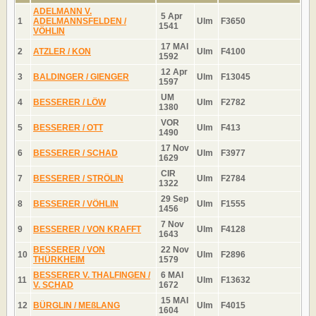
ADELMANN V.
5 Apr
1
ADELMANNSFELDEN /
Ulm
F3650
1541
VÖHLIN
17 MAI
2
ATZLER / KON
Ulm
F4100
1592
12 Apr
3
BALDINGER / GIENGER
Ulm
F13045
1597
UM
4
BESSERER / LÖW
Ulm
F2782
1380
VOR
5
BESSERER / OTT
Ulm
F413
1490
17 Nov
6
BESSERER / SCHAD
Ulm
F3977
1629
CIR
7
BESSERER / STRÖLIN
Ulm
F2784
1322
29 Sep
8
BESSERER / VÖHLIN
Ulm
F1555
1456
7 Nov
9
BESSERER / VON KRAFFT
Ulm
F4128
1643
BESSERER / VON
22 Nov
10
Ulm
F2896
THÜRKHEIM
1579
BESSERER V. THALFINGEN /
6 MAI
11
Ulm
F13632
V. SCHAD
1672
15 MAI
12
BÜRGLIN / MEßLANG
Ulm
F4015
1604