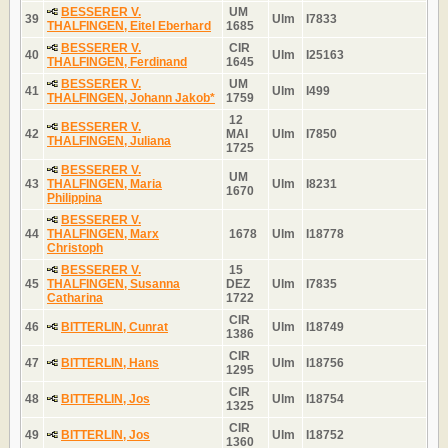
BESSERER V.
UM
39
Ulm
I7833
THALFINGEN, Eitel Eberhard
1685
BESSERER V.
CIR
40
Ulm
I25163
THALFINGEN, Ferdinand
1645
BESSERER V.
UM
41
Ulm
I499
THALFINGEN, Johann Jakob*
1759
12
BESSERER V.
42
MAI
Ulm
I7850
THALFINGEN, Juliana
1725
BESSERER V.
UM
43
THALFINGEN, Maria
Ulm
I8231
1670
Philippina
BESSERER V.
44
THALFINGEN, Marx
1678
Ulm
I18778
Christoph
BESSERER V.
15
45
THALFINGEN, Susanna
DEZ
Ulm
I7835
Catharina
1722
CIR
46
BITTERLIN, Cunrat
Ulm
I18749
1386
CIR
47
BITTERLIN, Hans
Ulm
I18756
1295
CIR
48
BITTERLIN, Jos
Ulm
I18754
1325
CIR
49
BITTERLIN, Jos
Ulm
I18752
1360