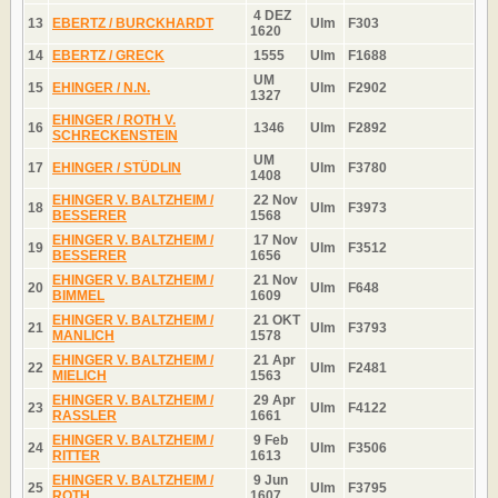
4 DEZ
13
EBERTZ / BURCKHARDT
Ulm
F303
1620
14
EBERTZ / GRECK
1555
Ulm
F1688
UM
15
EHINGER / N.N.
Ulm
F2902
1327
EHINGER / ROTH V.
16
1346
Ulm
F2892
SCHRECKENSTEIN
UM
17
EHINGER / STÜDLIN
Ulm
F3780
1408
EHINGER V. BALTZHEIM /
22 Nov
18
Ulm
F3973
BESSERER
1568
EHINGER V. BALTZHEIM /
17 Nov
19
Ulm
F3512
BESSERER
1656
EHINGER V. BALTZHEIM /
21 Nov
20
Ulm
F648
BIMMEL
1609
EHINGER V. BALTZHEIM /
21 OKT
21
Ulm
F3793
MANLICH
1578
EHINGER V. BALTZHEIM /
21 Apr
22
Ulm
F2481
MIELICH
1563
EHINGER V. BALTZHEIM /
29 Apr
23
Ulm
F4122
RASSLER
1661
EHINGER V. BALTZHEIM /
9 Feb
24
Ulm
F3506
RITTER
1613
EHINGER V. BALTZHEIM /
9 Jun
25
Ulm
F3795
ROTH
1607