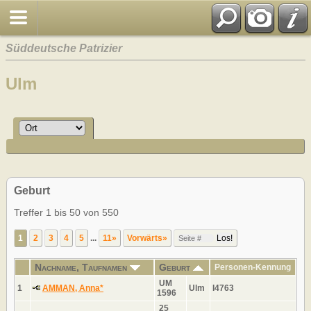
Süddeutsche Patrizier
Ulm
Geburt
Treffer 1 bis 50 von 550
1
2
3
4
5
...
11»
Vorwärts»
Nachname, Taufnamen
Geburt
Personen-Kennung
UM
1
AMMAN, Anna*
Ulm
I4763
1596
25