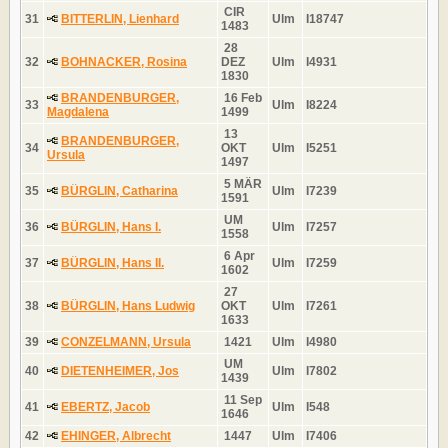
CIR
31
BITTERLIN, Lienhard
Ulm
I18747
1483
28
32
BOHNACKER, Rosina
DEZ
Ulm
I4931
1830
BRANDENBURGER,
16 Feb
33
Ulm
I8224
Magdalena
1499
13
BRANDENBURGER,
34
OKT
Ulm
I5251
Ursula
1497
5 MÄR
35
BÜRGLIN, Catharina
Ulm
I7239
1591
UM
36
BÜRGLIN, Hans I.
Ulm
I7257
1558
6 Apr
37
BÜRGLIN, Hans II.
Ulm
I7259
1602
27
38
BÜRGLIN, Hans Ludwig
OKT
Ulm
I7261
1633
39
CONZELMANN, Ursula
1421
Ulm
I4980
UM
40
DIETENHEIMER, Jos
Ulm
I7802
1439
11 Sep
41
EBERTZ, Jacob
Ulm
I548
1646
42
EHINGER, Albrecht
1447
Ulm
I7406