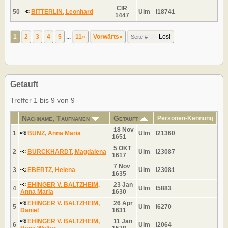
CIR
50
BITTERLIN, Leonhard
Ulm
I18741
1447
1
2
3
4
5
...
11»
Vorwärts»
Getauft
Treffer 1 bis 9 von 9
Nachname, Taufnamen
Getauft
Personen-Kennung
18 Nov
1
BUNZ, Anna Maria
Ulm
I21360
1651
5 OKT
2
BURCKHARDT, Magdalena
Ulm
I23087
1617
7 Nov
3
EBERTZ, Helena
Ulm
I23081
1635
EHINGER V. BALTZHEIM,
23 Jan
4
Ulm
I5883
Anna Maria
1630
EHINGER V. BALTZHEIM,
26 Apr
5
Ulm
I6270
Daniel
1631
EHINGER V. BALTZHEIM,
11 Jan
6
Ulm
I2064