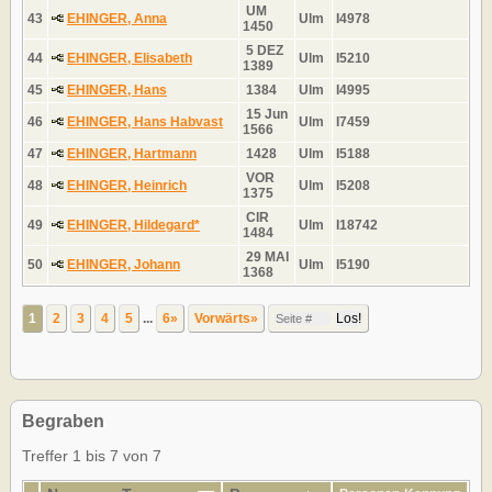
UM
43
EHINGER, Anna
Ulm
I4978
1450
5 DEZ
44
EHINGER, Elisabeth
Ulm
I5210
1389
45
EHINGER, Hans
1384
Ulm
I4995
15 Jun
46
EHINGER, Hans Habvast
Ulm
I7459
1566
47
EHINGER, Hartmann
1428
Ulm
I5188
VOR
48
EHINGER, Heinrich
Ulm
I5208
1375
CIR
49
EHINGER, Hildegard*
Ulm
I18742
1484
29 MAI
50
EHINGER, Johann
Ulm
I5190
1368
1
2
3
4
5
...
6»
Vorwärts»
Begraben
Treffer 1 bis 7 von 7