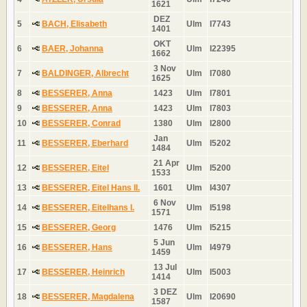
1621
DEZ
5
BACH, Elisabeth
Ulm
I7743
1401
OKT
6
BAER, Johanna
Ulm
I22395
1662
3 Nov
7
BALDINGER, Albrecht
Ulm
I7080
1625
8
BESSERER, Anna
1423
Ulm
I7801
9
BESSERER, Anna
1423
Ulm
I7803
10
BESSERER, Conrad
1380
Ulm
I2800
Jan
11
BESSERER, Eberhard
Ulm
I5202
1484
21 Apr
12
BESSERER, Eitel
Ulm
I5200
1533
13
BESSERER, Eitel Hans II.
1601
Ulm
I4307
6 Nov
14
BESSERER, Eitelhans I.
Ulm
I5198
1571
15
BESSERER, Georg
1476
Ulm
I5215
5 Jun
16
BESSERER, Hans
Ulm
I4979
1459
13 Jul
17
BESSERER, Heinrich
Ulm
I5003
1414
3 DEZ
18
BESSERER, Magdalena
Ulm
I20690
1587