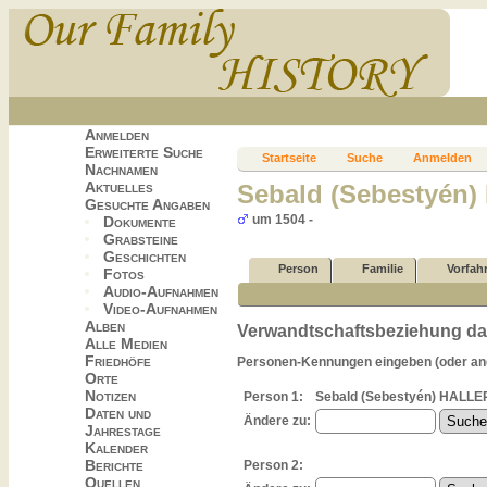
Anmelden
Erweiterte Suche
Startseite
Suche
Anmelden
Nachnamen
Aktuelles
Sebald (Sebestyén
Gesuchte Angaben
um 1504 -
Dokumente
Grabsteine
Geschichten
Person
Familie
Vorfah
Fotos
Audio-Aufnahmen
Video-Aufnahmen
Alben
Verwandtschaftsbeziehung dar
Alle Medien
Friedhöfe
Personen-Kennungen eingeben (oder ange
Orte
Notizen
Person 1:
Sebald (Sebestyén) HALLER
Daten und
Ändere zu:
Jahrestage
Kalender
Berichte
Person 2:
Quellen