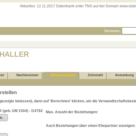
Aktuelles:
12.11.2017 Datenbank unter TNG auf der Domain www.süddeut
Vorname:
) HALLER
ren
Nachkommen
Verwandtschaft
Zeitstrahl
Anmerkung
stellen
zeigte belassen), dann auf 'Berechnen' klicken, um die Verwandtschaftsbezie
 (geb. UM 1504) - I14782
Max. Anzahl der Beziehungen:
Auch Beziehungen über einen Ehepartner anzeigen