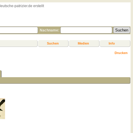
sche-patrizier.de erstellt
Nachname:
Suchen
Medien
Info
Drucken