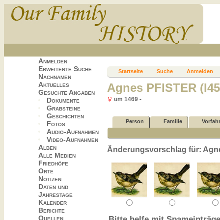
Anmelden
Erweiterte Suche
Startseite
Suche
Anmelden
Nachnamen
Aktuelles
Agnes PFISTER (I45
Gesuchte Angaben
um 1469 -
Dokumente
Grabsteine
Geschichten
Person
Familie
Vorfah
Fotos
Audio-Aufnahmen
Video-Aufnahmen
Alben
Änderungsvorschlag für: Agn
Alle Medien
Friedhöfe
Orte
Notizen
Daten und
Jahrestage
Kalender
Berichte
Quellen
Bitte helfe mit Spameinträge