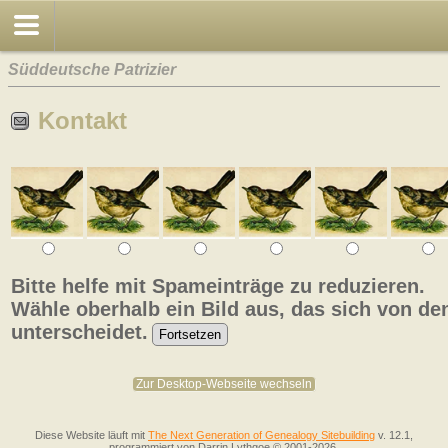
Süddeutsche Patrizier
Kontakt
Bitte helfe mit Spameinträge zu reduzieren.
Wähle oberhalb ein Bild aus, das sich von de
unterscheidet.
Zur Desktop-Webseite wechseln
Diese Website läuft mit
The Next Generation of Genealogy Sitebuilding
v. 12.1,
programmiert von Darrin Lythgoe © 2001-2026.