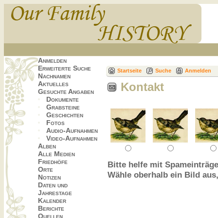
Anmelden
Erweiterte Suche
Startseite
Suche
Anmelden
Nachnamen
Aktuelles
Kontakt
Gesuchte Angaben
Dokumente
Grabsteine
Geschichten
Fotos
Audio-Aufnahmen
Video-Aufnahmen
Alben
Alle Medien
Friedhöfe
Bitte helfe mit Spameinträge
Orte
Wähle oberhalb ein Bild aus
Notizen
Daten und
Jahrestage
Kalender
Berichte
Quellen