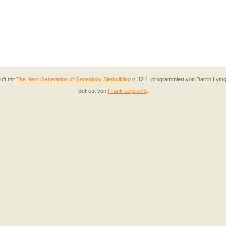
uft mit
The Next Generation of Genealogy Sitebuilding
v. 12.1, programmiert von Darrin Lyth
Betreut von
Frank Leiprecht
.