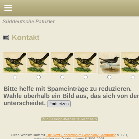
Süddeutsche Patrizier
Kontakt
Bitte helfe mit Spameinträge zu reduzieren.
Wähle oberhalb ein Bild aus, das sich von de
unterscheidet.
Zur Desktop-Webseite wechseln
Diese Website läuft mit
The Next Generation of Genealogy Sitebuilding
v. 12.1,
programmiert von Darrin Lythgoe © 2001-2026.