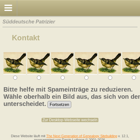
Süddeutsche Patrizier
Kontakt
Bitte helfe mit Spameinträge zu reduzieren.
Wähle oberhalb ein Bild aus, das sich von de
unterscheidet.
Zur Desktop-Webseite wechseln
Diese Website läuft mit
The Next Generation of Genealogy Sitebuilding
v. 12.1,
programmiert von Darrin Lythgoe © 2001-2026.