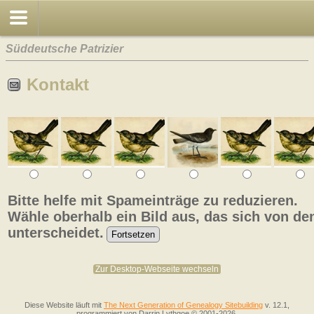
Süddeutsche Patrizier
Kontakt
Bitte helfe mit Spameinträge zu reduzieren.
Wähle oberhalb ein Bild aus, das sich von de
unterscheidet.
Zur Desktop-Webseite wechseln
Diese Website läuft mit
The Next Generation of Genealogy Sitebuilding
v. 12.1,
programmiert von Darrin Lythgoe © 2001-2026.