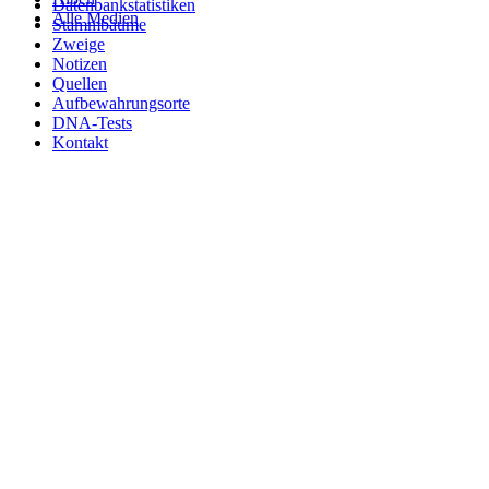
Datenbankstatistiken
Alle Medien
Stammbäume
Zweige
Notizen
Quellen
Aufbewahrungsorte
DNA-Tests
Kontakt