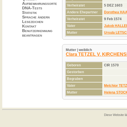
Aufbewahrungsorte
Verheiratet
5 DEZ 1603
DNA-Tests
Andere Ehepartner
Dorothea HA
Statistik
Sprache ändern
Verheiratet
9 Feb 1574
Lesezeichen
Vater
Jakob HALLE
Kontakt
Benutzerkennung
Mutter
Ursula LETS
beantragen
Mutter | weiblich
Clara TETZEL V. KIRCHEN
Geboren
CIR 1570
Gestorben
Begraben
Vater
Melchior TE
Mutter
Helena STO
Diese Website lä