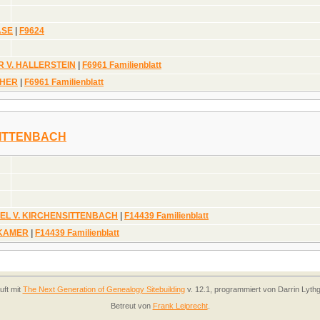
ASE
|
F9624
R V. HALLERSTEIN
|
F6961 Familienblatt
CHER
|
F6961 Familienblatt
SITTENBACH
TZEL V. KIRCHENSITTENBACH
|
F14439 Familienblatt
CKAMER
|
F14439 Familienblatt
uft mit
The Next Generation of Genealogy Sitebuilding
v. 12.1, programmiert von Darrin Lyth
Betreut von
Frank Leiprecht
.