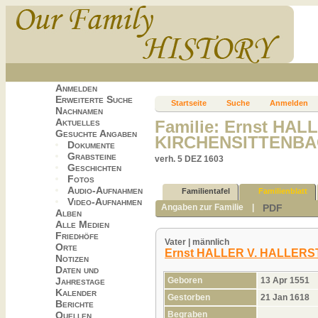
Anmelden
Erweiterte Suche
Startseite
Suche
Anmelden
Nachnamen
Aktuelles
Familie: Ernst HAL
Gesuchte Angaben
KIRCHENSITTENBAC
Dokumente
Grabsteine
verh. 5 DEZ 1603
Geschichten
Fotos
Audio-Aufnahmen
Familientafel
Familienblatt
Video-Aufnahmen
PDF
Angaben zur Familie
|
Alben
Alle Medien
Friedhöfe
Vater | männlich
Orte
Ernst HALLER V. HALLERS
Notizen
Daten und
Geboren
13 Apr 1551
Jahrestage
Kalender
Gestorben
21 Jan 1618
Berichte
Begraben
Quellen