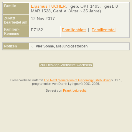
Familie
Erasmus TUCHER
,
geb.
OKT 1493,
gest.
8
MÄR 1528, Genf
(Alter ~ 35 Jahre)
Zuletzt
12 Nov 2017
bearbeitet am
Familien-
F7182
Familienblatt
|
Familientafel
Kennung
Notizen
vier Söhne, alle jung gestorben
Zur Desktop-Webseite wechseln
Diese Website läuft mit
The Next Generation of Genealogy Sitebuilding
v. 12.1,
programmiert von Darrin Lythgoe © 2001-2026.
Betreut von
Frank Leiprecht
.