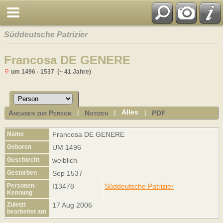
Süddeutsche Patrizier
Francosa DE GENERE
um 1496 - 1537 (~ 41 Jahre)
Alles
Angaben zur Person
Notizen
PDF
|
|
|
Name
Francosa
DE GENERE
Geboren
UM 1496
Geschlecht
weiblich
Gestorben
Sep 1537
Personen-
I13478
Süddeutsche Patrizier
Kennung
Zuletzt
17 Aug 2006
bearbeitet am