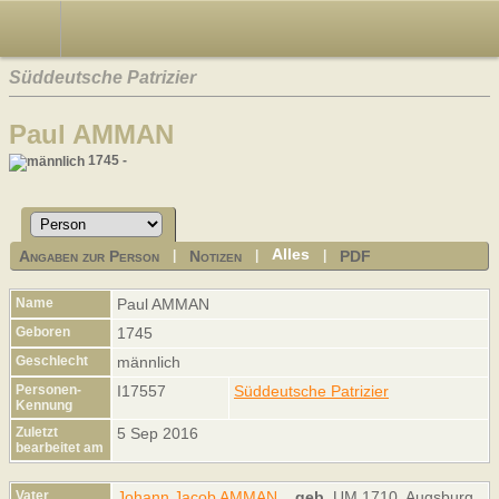
Süddeutsche Patrizier
Paul AMMAN
1745 -
Alles
Angaben zur Person
Notizen
PDF
|
|
|
Name
Paul
AMMAN
Geboren
1745
Geschlecht
männlich
Personen-
I17557
Süddeutsche Patrizier
Kennung
Zuletzt
5 Sep 2016
bearbeitet am
Vater
Johann Jacob AMMAN
,
geb.
UM 1710, Augsburg