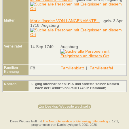
Mutter
Maria Jacobe VON LANGENMANTEL
,
geb.
3 Apr
1718, Augsburg
Verheiratet
14 Sep 1740
Augsburg
Familien-
F8
Familienblatt
|
Familientafel
Kennung
Notizen
ging offenbar nach USA und änderte seinen Namen
nach der Geburt von Paul 1745 in Hamman;
Zur Desktop-Webseite wechseln
Diese Website läuft mit
The Next Generation of Genealogy Sitebuilding
v. 12.1,
programmiert von Darrin Lythgoe © 2001-2026.