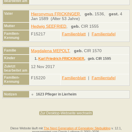
bearbeitet am
Vater
Hieronymus FRICKINGER
,
geb.
1536,
gest.
4
Jan 1589 (Alter 53 Jahre)
Mutter
Hedwig SEEFRIED
,
geb.
CIR 1555
Familien-
F15217
Familienblatt
|
Familientafel
Kennung
Familie
Magdalena MEPOLT
,
geb.
CIR 1570
Kinder
1.
Karl Friedrich FRICKINGER
,
geb.
CIR 1595
Zuletzt
12 Nov 2017
bearbeitet am
Familien-
F15220
Familienblatt
|
Familientafel
Kennung
Notizen
1623 Pfleger in Lierheim
Zur Desktop-Webseite wechseln
Diese Website läuft mit
The Next Generation of Genealogy Sitebuilding
v. 12.1,
programmiert von Darrin Lythgoe © 2001-2026.