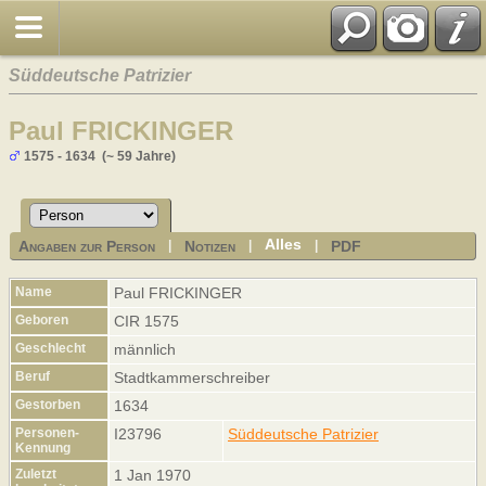
Süddeutsche Patrizier
Paul FRICKINGER
1575 - 1634 (~ 59 Jahre)
Alles
Angaben zur Person
Notizen
PDF
|
|
|
Name
Paul
FRICKINGER
Geboren
CIR 1575
Geschlecht
männlich
Beruf
Stadtkammerschreiber
Gestorben
1634
Personen-
I23796
Süddeutsche Patrizier
Kennung
Zuletzt
1 Jan 1970