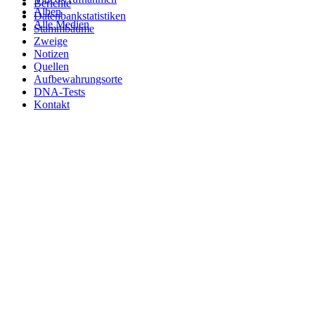
Berichte
Alben
Datenbankstatistiken
Alle Medien
Stammbäume
Zweige
Notizen
Quellen
Aufbewahrungsorte
DNA-Tests
Kontakt