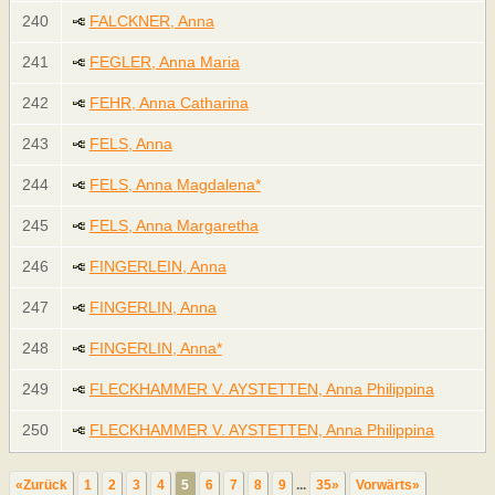
240
FALCKNER, Anna
241
FEGLER, Anna Maria
242
FEHR, Anna Catharina
243
FELS, Anna
244
FELS, Anna Magdalena*
245
FELS, Anna Margaretha
246
FINGERLEIN, Anna
247
FINGERLIN, Anna
248
FINGERLIN, Anna*
249
FLECKHAMMER V. AYSTETTEN, Anna Philippina
250
FLECKHAMMER V. AYSTETTEN, Anna Philippina
«Zurück
1
2
3
4
5
6
7
8
9
...
35»
Vorwärts»