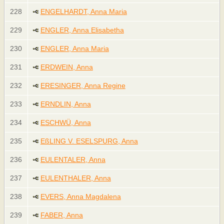
228
ENGELHARDT, Anna Maria
229
ENGLER, Anna Elisabetha
230
ENGLER, Anna Maria
231
ERDWEIN, Anna
232
ERESINGER, Anna Regine
233
ERNDLIN, Anna
234
ESCHWÜ, Anna
235
EßLING V. ESELSPURG, Anna
236
EULENTALER, Anna
237
EULENTHALER, Anna
238
EVERS, Anna Magdalena
239
FABER, Anna