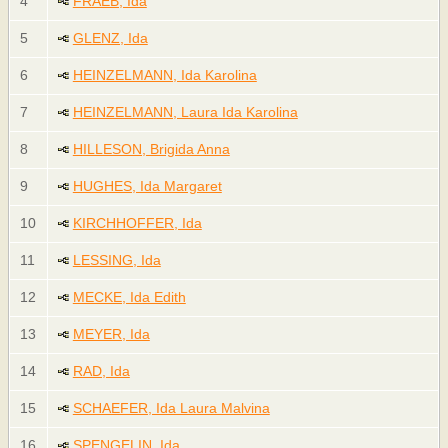
4
FRAEB, Ida
5
GLENZ, Ida
6
HEINZELMANN, Ida Karolina
7
HEINZELMANN, Laura Ida Karolina
8
HILLESON, Brigida Anna
9
HUGHES, Ida Margaret
10
KIRCHHOFFER, Ida
11
LESSING, Ida
12
MECKE, Ida Edith
13
MEYER, Ida
14
RAD, Ida
15
SCHAEFER, Ida Laura Malvina
16
SPENGELIN, Ida