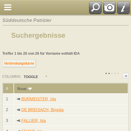
Süddeutsche Patrizier
Suchergebnisse
Treffer 1 bis 26 von 26 für Vorname enthält IDA
Verbreitungskarte
COL
UMN
S:
TOGGLE
Name
#
1
BURMEISTER, Ida
2
DE BREISACH, Brigida
3
FALLIER, Ida